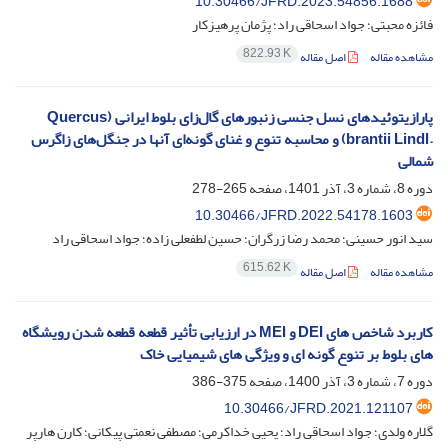
10.30466/JFRD.2023.54856.1688
فائزه محبتی؛ جواد اسحاقی راد؛ پژمان پرهیزکار
822.93 K
مشاهده مقاله
اصل مقاله
پارازیتوئیدهای نسل جنسی زنبورهای گال‌زای بلوط ایرانی (‏Quercus
brantii Lindl.‎‏) و محاسبه تنوع و غنای گونه‌ای آنها در جنگل‌های زاگرس
شمالی
دوره 8، شماره 3، آذر 1401، صفحه
265-278
10.30466/JFRD.2022.54178.1603
سید انور حسینی؛ محمد رضا زرگران؛ حسین لطفعلی زاده؛ جواد اسحاقی راد
615.62 K
مشاهده مقاله
اصل مقاله
کاربرد شاخص های‎ DEI ‎و ‏‎ MEIدر ارزیابی تأثیر قطعه قطعه شدن رویشگاه
های بلوط بر تنوع گونه ای و ‏ویژگی های شیمیایی خاک
دوره 7، شماره 3، آذر 1400، صفحه
375-386
10.30466/JFRD.2021.121107
گلاره ولدی؛ جواد اسحاقی راد؛ یحیی خداکرمی؛ مصطفی نعمتی پیکانی؛ کارن هارپر