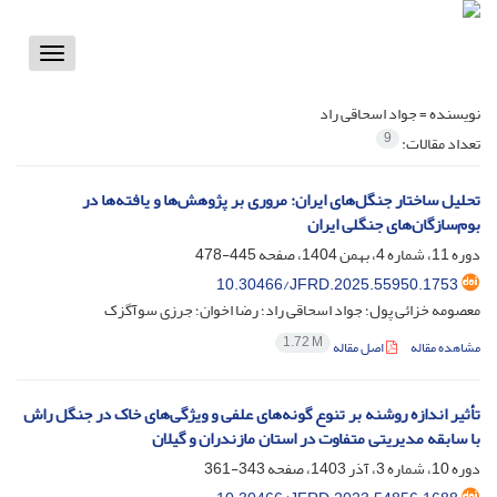
Toggle
vigation
نویسنده =
جواد اسحاقی راد
9
تعداد مقالات:
تحلیل ساختار جنگل‌های ایران: مروری بر پژوهش‌ها و یافته‌ها در
بوم‌سازگان‌های جنگلی ایران
دوره 11، شماره 4، بهمن 1404، صفحه
445-478
10.30466/JFRD.2025.55950.1753
معصومه خزائی پول؛ جواد اسحاقی راد؛ رضا اخوان؛ جرزی سوآگزک
1.72 M
مشاهده مقاله
اصل مقاله
تأثیر اندازه روشنه بر تنوع گونه‌های علفی و ویژگی‌های خاک در جنگل راش
با سابقه مدیریتی متفاوت در استان مازندران و گیلان
دوره 10، شماره 3، آذر 1403، صفحه
343-361