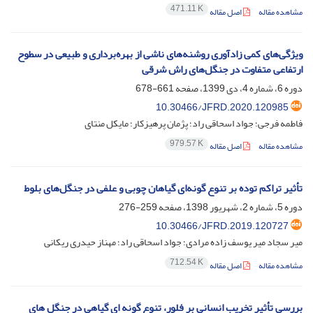
471.11 K
مشاهده مقاله
اصل مقاله
ویژگی‌های کمی زادآوری روشنه‌های ناشی از بهره‌برداری و طبیعی در سطوح
ارتفاعی متفاوت در جنگل‌های راش شرقی
دوره 6، شماره 4، دی 1399، صفحه
661-678
10.30466/JFRD.2020.120985
فاطمه فرجی؛ جواد اسحاقی راد؛ پژمان پرهیزکار؛ مایکل منتای
979.57 K
مشاهده مقاله
اصل مقاله
تأثیر تراکم توده بر تنوع گونه‌ای گیاهان چوبی و علفی در جنگل‌های بلوط
دوره 5، شماره 2، شهریور 1398، صفحه
259-276
10.30466/JFRD.2019.120727
میر سجاد میر یوسف زاده مرادی؛ جواد اسحاقی راد؛ مهناز حیدری ریکانی
712.54 K
مشاهده مقاله
اصل مقاله
بررسی تأثیر تخریب انسانی بر فلور، تنوع گونه ای گیاهی در جنگل های