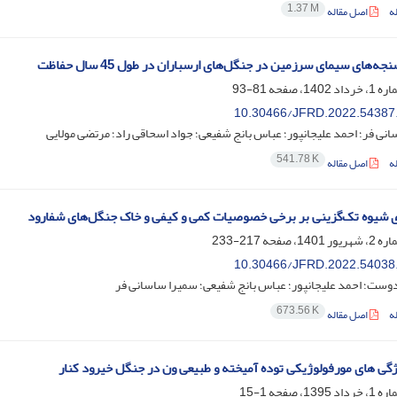
1.37 M
ه
اصل مقاله
ه‌های سیمای سرزمین در جنگل‌های ارسباران در طول 45 سال حفاظت
81-93
10.30466/JFRD.2022.54387
نی فر؛ احمد علیجانپور؛ عباس بانج شفیعی؛ جواد اسحاقی راد؛ مرتضی مولایی
541.78 K
ه
اصل مقاله
ای شیوه تک‌گزینی بر برخی خصوصیات کمی و کیفی و خاک جنگل‌های شفارود
217-233
10.30466/JFRD.2022.54038
وست؛ احمد علیجانپور؛ عباس بانج شفیعی؛ سمیرا ساسانی فر
673.56 K
ه
اصل مقاله
گی های مورفولوژیکی توده آمیخته و طبیعی ون در جنگل خیرود کنار
1-15