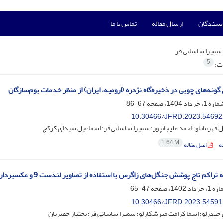
ویسندگان
ارسال مقاله
تماس با ما
سمیرا ساسانی فر
5
ات:
گونه‌های چوبی در ذخیره‌گاه نژدره (ارومیه، ایران) از منظر خدمات بوم‌سازگان
67-86
10.30466/JFRD.2023.54692
ل قهرمانلو؛ احمد علیجانپور؛ سمیرا ساسانی فر؛ اسماعیل شیدای کرکج
1.64 M
ه
اصل مقاله
اکم تاج پوشش جنگل‌های زاگرس با استفاده از تصاویر لندست 9 و عکس‏برداری نیم‏کره ‏ای
47-65
10.30466/JFRD.2023.54591
حیدرلو؛ اسما کرامت میرشکارلو؛ سمیرا ساسانی فر؛ بختیار خضریان