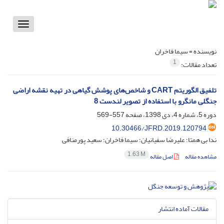
Toggle
vigation
نویسنده =
سیما فاخران
1
تعداد مقالات:
تلفیق الگوریتم CART و شاخص‌های پوشش گیاهی در تهیه نقشه اراضی
جنگلی مانگرو با استفاده از تصویر لندست 8‌
دوره 5، شماره 4، دی 1398، صفحه
557-569
10.30466/JFRD.2019.120794
ندا بی همتا؛ علیرضا سفیانیان؛ سیما فاخران؛ سعید پورمنافی
1.63 M
مشاهده مقاله
اصل مقاله
مقالات آماده انتشار