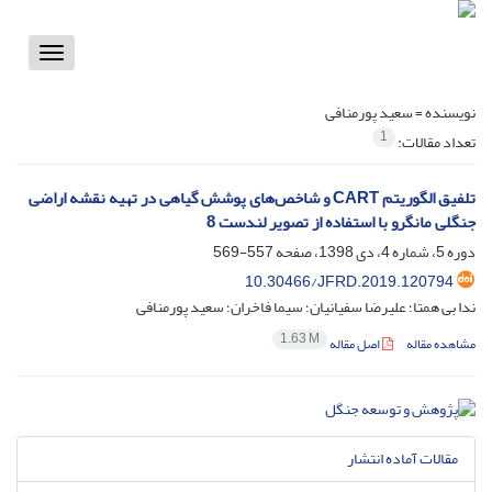
Toggle
vigation
نویسنده =
سعید پورمنافی
1
تعداد مقالات:
تلفیق الگوریتم CART و شاخص‌های پوشش گیاهی در تهیه نقشه اراضی
جنگلی مانگرو با استفاده از تصویر لندست 8‌
دوره 5، شماره 4، دی 1398، صفحه
557-569
10.30466/JFRD.2019.120794
ندا بی همتا؛ علیرضا سفیانیان؛ سیما فاخران؛ سعید پورمنافی
1.63 M
مشاهده مقاله
اصل مقاله
مقالات آماده انتشار