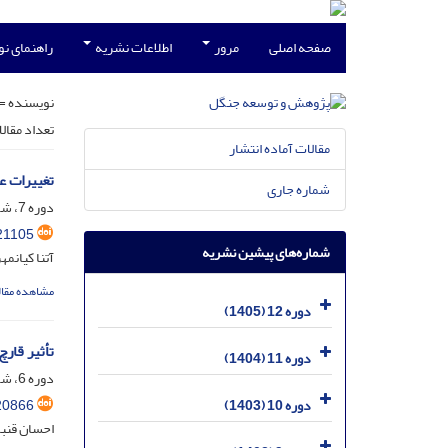
صفحه اصلی
مرور
اطلاعات نشریه
راهنمای ن
نویسنده =
تعداد مقال
مقالات آماده انتشار
تغییرات ع
شماره جاری
دوره 7، شماره 3، آذر 1400، صفحه
21105
شماره‌های پیشین نشریه
آتنا کیانم
مشاهده مقال
دوره 12 (1405)
تأثیر قار
دوره 11 (1404)
دوره 6، شماره 3، آذر 1399، صفحه
20866
دوره 10 (1403)
احسان قنب