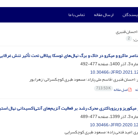
ویسندگان
ارسال مقاله
تماس با ما
احسان قنبری
2
ات:
ناصر ماکرو و میکرو در خاک و برگ نهال‌های توسکا ییلاقی تحت تأثیر تنش غرقابی
477-492
10.30466/JFRD.2021.1
هر؛ احسان قنبری؛ قاسم علی پاراد؛ مسعود طبری کوچکسرائی؛ زهرا بور
713.53 K
ه
اصل مقاله
چ میکوریز و ریزوباکتری محرک رشد بر فعالیت آنزیم‌های آنتی‌اکسیدانی نهال 
477-489
10.30466/JFRD.2020.1
ری؛ امید فتحی زاده؛ مسعود طبری کوچکسرایی