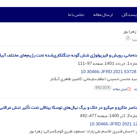
ویسندگان
ارسال مقاله
تماس با ما
زهرا بور
2
ات:
ه‌مانی، رویش و فیزیولوژی شش گونه جنگلکاری‌شده تحت رژیم‌های مختلف آبیا
97-111
10.30466/JFRD.2021.53728
سید محسن حسینی؛ اعظم سلیمانی؛ کامبیز طاهری آبکنار
942.02 K
ه
اصل مقاله
ناصر ماکرو و میکرو در خاک و برگ نهال‌های توسکا ییلاقی تحت تأثیر تنش غرقابی
477-492
10.30466/JFRD.2021.1
هر؛ احسان قنبری؛ قاسم علی پاراد؛ مسعود طبری کوچکسرائی؛ زهرا بور