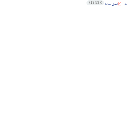
713.53 K
ه
اصل مقاله