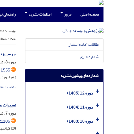
صفحه اصلی
مرور
اطلاعات نشریه
راهنمای ن
نویسنده =
تعداد مقال
مقالات آماده انتشار
بررسی زند
شماره جاری
دوره 8، شماره 1، خرداد 1401، صفحه
.1555
شماره‌های پیشین نشریه
زهرا بور؛ 
مشاهده مقال
دوره 12 (1405)
تغییرات ع
دوره 11 (1404)
دوره 7، شماره 3، آذر 1400، صفحه
21105
دوره 10 (1403)
آتنا کیانم