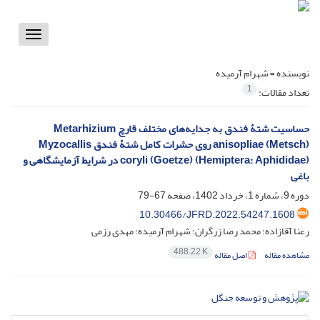
Toggle
vigation
نویسنده =
شهرام آرمیده
1
تعداد مقالات:
حساسیت شتۀ فندق به جدایه‌‌های مختلف قارچ ‏Metarhizium
anisopliae (Metsch)‎‏ روی حشرات کامل شتۀ ‏فندق ‏Myzocallis
coryli (Goetze) (Hemiptera: Aphididae‎)‎‏ در شرایط‎ ‎آزمایشگاهی و
باغی
دوره 9، شماره 1، خرداد 1402، صفحه
67-79
10.30466/JFRD.2022.54247.1608
رعنا آقازاده؛ محمد رضا زرگران؛ شهرام آرمیده؛ مهدی رزمی
488.22 K
مشاهده مقاله
اصل مقاله