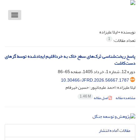
Toggle
vigation
نویسنده =
لیلا علیزاده
1
تعداد مقالات:
پاسخ ریخت‌شناسی تَرک‌های سطح خاک به خرداقلیم ایجادشده توسط گزهای
دست‌کاشت
دوره 12، شماره 1، خرداد 1405، صفحه
65-86
10.30466/JFRD.2026.56667.1787
لیلا علیزاده؛ احمد علیجانپور؛ حسین خیرفام
1.46 M
مشاهده مقاله
اصل مقاله
مقالات آماده انتشار