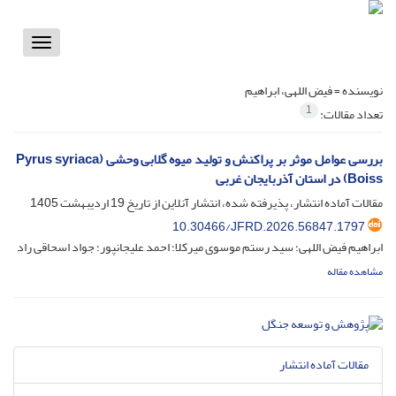
Toggle
vigation
نویسنده =
فیض اللهی، ابراهیم
1
تعداد مقالات:
بررسی عوامل موثر بر پراکنش و تولید میوه گلابی وحشی (Pyrus syriaca
Boiss) در استان آذربایجان غربی
مقالات آماده انتشار، پذیرفته شده، انتشار آنلاین از تاریخ
19 اردیبهشت 1405
10.30466/JFRD.2026.56847.1797
ابراهیم فیض اللهی؛ سید رستم موسوی میرکلا؛ احمد علیجانپور؛ جواد اسحاقی راد
مشاهده مقاله
مقالات آماده انتشار