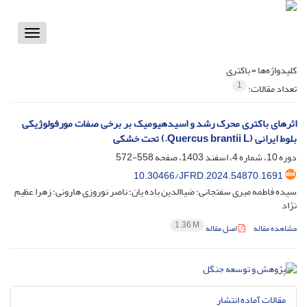
Toggle
vigation
کلیدواژه‌ها =
باکتری
1
تعداد مقالات:
اثرهای باکتری محرک رشد و اسیدهیومیک بر برخی صفات مورفولوژیکی
بلوط ایرانی (Quercus brantii L.) تحت خشکی
دوره 10، شماره 4، اسفند 1403، صفحه
558-572
10.30466/JFRD.2024.54870.1691
سیده فاطمه میری سفتجانی؛ ضیاالدین باده یان؛ ناصر نوروزی هارونی؛ زهرا عظیم
نژاد
1.36 M
مشاهده مقاله
اصل مقاله
مقالات آماده انتشار