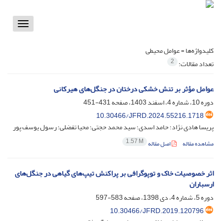
Toggle
vigation
کلیدواژه‌ها =
عوامل محیطی
2
تعداد مقالات:
عوامل مؤثر بر تنش خشکی درختان در جنگل‌های هیرکانی
دوره 10، شماره 4، اسفند 1403، صفحه
431-451
10.30466/JFRD.2024.55216.1718
پریسا هادی نژاد؛ حامد اسدی؛ سید محمد حجتی؛ محیا تفضلی؛ رسول یوسف پور
1.57 M
مشاهده مقاله
اصل مقاله
اثر خصوصیات خاک و توپوگرافی بر پراکنش تیپ‌های گیاهی در جنگل‌های
ارسباران‌
دوره 5، شماره 4، دی 1398، صفحه
583-597
10.30466/JFRD.2019.120796