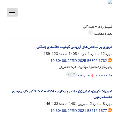
Toggle
vigation
کلیدواژه‌ها =
ماده آلی
2
تعداد مقالات:
مروری بر شاخص‌های ارزیابی کیفیت خاک‌های جنگلی
دوره 12، شماره 1، خرداد 1405، صفحه
123-159
10.30466/JFRD.2025.56309.1762
یحیی کوچ؛ محمود توکلی؛ ناهید جعفریان
2.3 M
مشاهده مقاله
اصل مقاله
تغییرات کربن، نیتروژن خاک و پایداری خاکدانه تحت تأثیر کاربری‌های
مختلف زمین
دوره 8، شماره 2، شهریور 1401، صفحه
133-146
10.30466/JFRD.2021.53919.1577