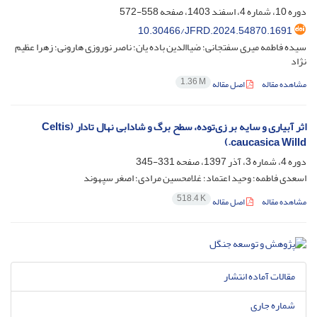
دوره 10، شماره 4، اسفند 1403، صفحه
558-572
10.30466/JFRD.2024.54870.1691
سیده فاطمه میری سفتجانی؛ ضیاالدین باده یان؛ ناصر نوروزی هارونی؛ زهرا عظیم
نژاد
1.36 M
مشاهده مقاله
اصل مقاله
اثر آبیاری و سایه بر زی‌توده، سطح برگ و شادابی نهال تادار (Celtis
caucasica Willd.)
دوره 4، شماره 3، آذر 1397، صفحه
331-345
اسعدی فاطمه؛ وحید اعتماد؛ غلامحسین مرادی؛ اصغر سپهوند
518.4 K
مشاهده مقاله
اصل مقاله
مقالات آماده انتشار
شماره جاری