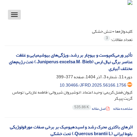
Toggle
vigation
کلیدواژه‌ها =
تنش خشکی
3
تعداد مقالات:
تأثیر ورمی‌کمپوست و بیوچار بر رشد، ویژگی‌های بیوشیمیایی و غلظت
عناصر برگی نهال ارس (Juniperus excelsa M. Bieb.) تحت رژیم‌های
مختلف آبیاری
دوره 11، شماره 3، آذر 1404، صفحه
377-399
10.30466/JFRD.2025.56166.1756
کیوان فضل کریمی؛ وحید اعتماد؛ انوشیروان شیروانی؛ فاطمه غازیانی؛ توماس
گریت پیپکر
535.86 K
مشاهده مقاله
اصل مقاله
اثرهای باکتری محرک رشد و اسیدهیومیک بر برخی صفات مورفولوژیکی
بلوط ایرانی (Quercus brantii L.) تحت خشکی