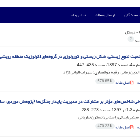
ویسندگان
ارسال مقاله
تماس با ما
 =
دیمتل
2
ات:
ضعیت تنوع زیستی، شکل زیستی و کورولوژی در گروه‌های اکولوژیک منطقه رویشی 
435-447
لدین زمانی؛ رقیه ذوالفقاری؛ سهراب الوانی نژاد
578.85 K
ه
اصل مقاله
ی شاخص‌های مؤثر بر مشارکت در مدیریت پایدار جنگل‌ها (پژوهش موردی: ساما
273-288
 مجتبی ایمانی راستابی؛ نسترن نظریانی
470.23 K
ه
اصل مقاله