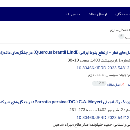
ویسندگان
ارسال مقاله
تماس با ما
 =
مدل‌سازی
6
ات:
تفاع بلوط ایرانی (Quercus brantii Lindl) در جنگل‌های دانه‌زاد زاگرس میانی
19-38
10.30466/JFRD.2023.54812
ی؛ جواد سوسنی؛ حامد نقوی
1.12 M
ه
اصل مقاله
Parrotia persica (DC.) C.A. Mey) در جنگل‌های هیرکانی
273-261
10.30466/JFRD.2023.54212
نی راستابی؛ حمید جلیلوند؛ اصغر فلاح؛ بهزاد شاهین