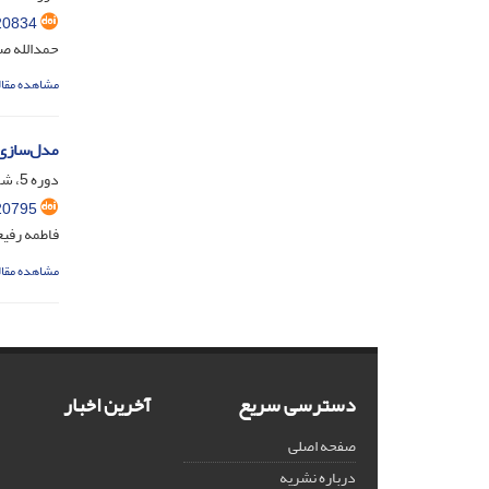
20834
حمدالله صا
مشاهده مقال
مدل‌سازی برآورد تولید می
دوره 5، شماره 4، دی 1398، صفحه
20795
فاطمه رفی
مشاهده مقال
دسترسی سریع
آخرین اخبار
صفحه اصلی
درباره نشریه