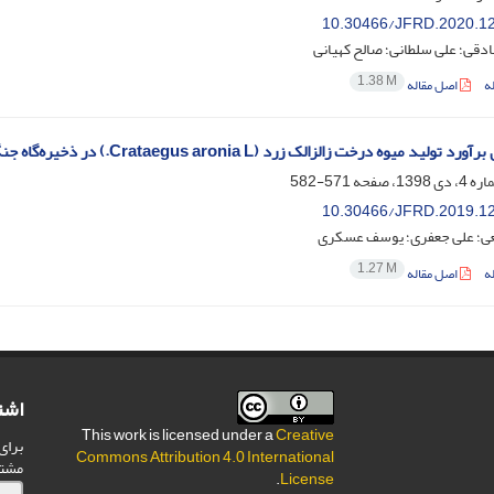
10.30466/JFRD.2020.1
دقی؛ علی سلطانی؛ صالح کهیانی
1.38 M
ه
اصل مقاله
وه درخت زالزالک زرد (Crataegus aronia L.) در ذخیره‌گاه جنگلی چهارطاق استان چهارمحال و بختیاری‌
571-582
10.30466/JFRD.2019.1
عی؛ علی جعفری؛ یوسف عسکری
1.27 M
ه
اصل مقاله
اشت
This work is licensed under a
Creative
برای
Commons Attribution 4.0 International
مشت
.
License