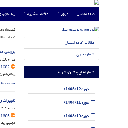
صفحه اصلی
مرور
اطلاعات نشریه
راهنمای ن
کلیدواژه‌ها
تعداد مقال
مقالات آماده انتشار
بررسی مدل‌های قطر - ار
شماره جاری
دوره 10، شماره 1، اردیبهشت 1403، صفحه
.1682
شماره‌های پیشین نشریه
پیمان امیر
مشاهده مقال
دوره 12 (1405)
تغییرات روزنۀ برگ انجیلی (er
دوره 11 (1404)
دوره 9، شماره 2، شهریور 1402، صفحه
.1605
دوره 10 (1403)
مجتبی ایما