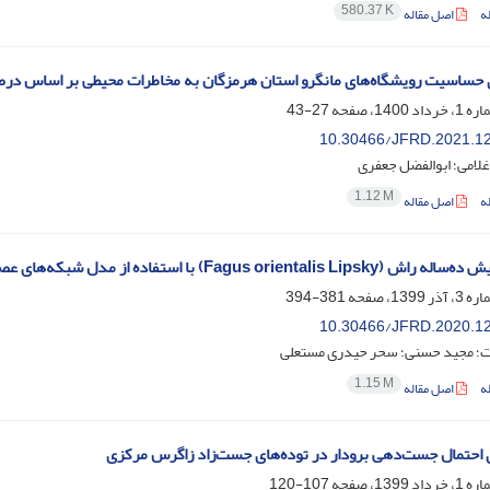
580.37 K
ه
اصل مقاله
 حساسیت رویشگاه‌های مانگرو استان هرمزگان به مخاطرات محیطی بر اساس د
27-43
10.30466/JFRD.2021.1
غلامی؛ ابوالفضل جعفری
1.12 M
ه
اصل مقاله
Fagu) با استفاده از مدل شبکه‌های عصبی مصنوعی و رگرسیون خطی چندگانه در جنگل‌های رامسر
381-394
10.30466/JFRD.2020.1
ت؛ مجید حسنی؛ سحر حیدری مستعلی
1.15 M
ه
اصل مقاله
احتمال جست‌دهی برودار در توده‌های جست‌زاد زاگرس مرکزی
107-120