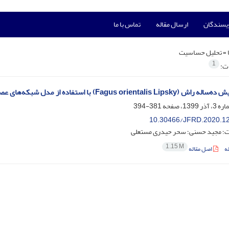
ویسندگان
ارسال مقاله
تماس با ما
 =
تحلیل حساسیت
1
ات:
Fagu) با استفاده از مدل شبکه‌های عصبی مصنوعی و رگرسیون خطی چندگانه در جنگل‌های رامسر
381-394
10.30466/JFRD.2020.1
ت؛ مجید حسنی؛ سحر حیدری مستعلی
1.15 M
ه
اصل مقاله