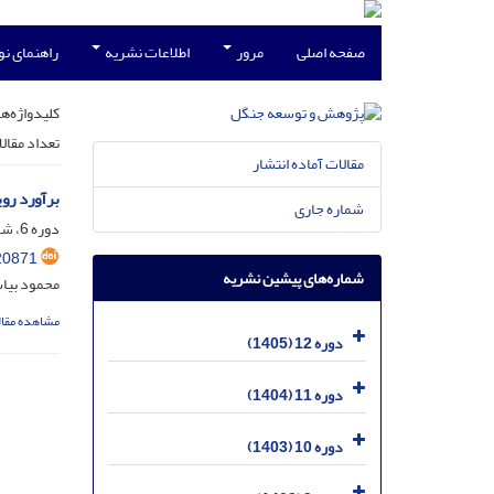
صفحه اصلی
مرور
اطلاعات نشریه
راهنمای ن
کلیدواژه‌ها
تعداد مقال
مقالات آماده انتشار
برآورد رویش ده‌ساله راش (s orientalis Lipsky
شماره جاری
دوره 6، شماره 3، آذر 1399، صفحه
20871
شماره‌های پیشین نشریه
محمود بیا
مشاهده مقال
دوره 12 (1405)
دوره 11 (1404)
دوره 10 (1403)