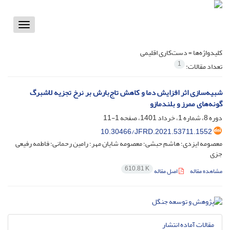
Toggle
vigation
کلیدواژه‌ها =
دست‌کاری اقلیمی
1
تعداد مقالات:
شبیه‌سازی اثر افزایش دما و کاهش تاج‎‌‎بارش بر نرخ تجزیه لاشبرگ
گونه‌های ممرز و بلندمازو
دوره 8، شماره 1، خرداد 1401، صفحه
1-11
10.30466/JFRD.2021.53711.1552
معصومه ایزدی؛ هاشم حبشی؛ معصومه شایان مهر؛ رامین رحمانی؛ فاطمه رفیعی
جزی
610.81 K
مشاهده مقاله
اصل مقاله
مقالات آماده انتشار