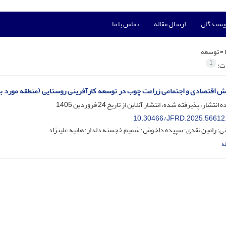
ویسندگان
ارسال مقاله
تماس با ما
 =
توسعه
1
ات:
 اقتصادی و اجتماعی زراعت چوب در توسعه کارآفرینی روستایی (منطقه مورد بر
ه انتشار، پذیرفته شده، انتشار آنلاین از تاریخ
24 فروردین 1405
10.30466/JFRD.2025.56612
ی؛ رامین نقدی؛ سپیده دلخوش؛ شمیم خجسته دلدار؛ هانیه علینژاد
ه