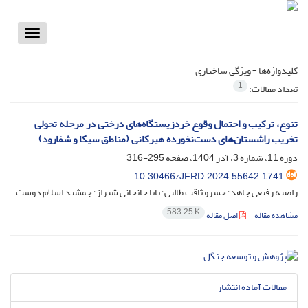
Toggle
vigation
کلیدواژه‌ها =
ویژگی ساختاری
1
تعداد مقالات:
‌تنوع، ترکیب و احتمال وقوع خردزیستگاه‌های درختی در مرحله تحولی
تخریب راشستان‌های دست‌نخورده هیرکانی (مناطق سیکا و شفارود)
دوره 11، شماره 3، آذر 1404، صفحه
295-316
10.30466/JFRD.2024.55642.1741
راضیه رفیعی جاهد؛ خسرو ثاقب طالبی؛ بابا خانجانی شیراز؛ جمشید اسلام دوست
583.25 K
مشاهده مقاله
اصل مقاله
مقالات آماده انتشار