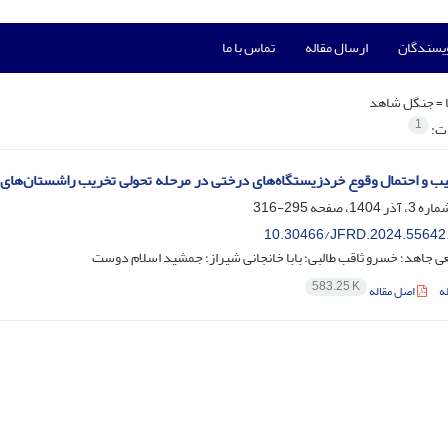
ویسندگان
ارسال مقاله
تماس با ما
 =
جنگل شاهد
1
ات:
کیب و احتمال وقوع خردزیستگاه‌های درختی در مرحله تحولی تخریب راشستان‌های
295-316
10.30466/JFRD.2024.55642
ی جاهد؛ خسرو ثاقب طالبی؛ بابا خانجانی شیراز؛ جمشید اسلام دوست
583.25 K
ه
اصل مقاله