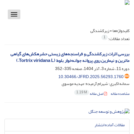
Toggle
vigation
کلیدواژه‌ها =
زیر‌کشندگی
1
تعداد مقالات:
بررسی اثرات زیرکشندگی و فراسنجه‌های زیستی حشره‏کش‌های گیاهی
ماترین و نیمارین روی پروانه جوانه‌خوار بلوط (Tortrix viridana L.)
دوره 11، شماره 3، آذر 1404، صفحه
335-352
10.30466/JFRD.2025.56293.1760
سمانه اکبری؛ شهرام آرمیده؛ مهدیه موسوی
1.19 M
مشاهده مقاله
اصل مقاله
مقالات آماده انتشار