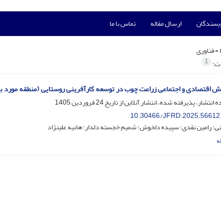
ویسندگان
ارسال مقاله
تماس با ما
 =
فناوری
1
ات:
 اقتصادی و اجتماعی زراعت چوب در توسعه کارآفرینی روستایی (منطقه مورد بر
ه انتشار، پذیرفته شده، انتشار آنلاین از تاریخ
24 فروردین 1405
10.30466/JFRD.2025.56612
ی؛ رامین نقدی؛ سپیده دلخوش؛ شمیم خجسته دلدار؛ هانیه علینژاد
ه