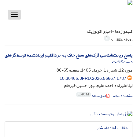
Toggle
vigation
کلیدواژه‌ها =
احیای اکولوژیک
1
تعداد مقالات:
پاسخ ریخت‌شناسی تَرک‌های سطح خاک به خرداقلیم ایجادشده توسط گزهای
دست‌کاشت
دوره 12، شماره 1، خرداد 1405، صفحه
65-86
10.30466/JFRD.2026.56667.1787
لیلا علیزاده؛ احمد علیجانپور؛ حسین خیرفام
1.46 M
مشاهده مقاله
اصل مقاله
مقالات آماده انتشار