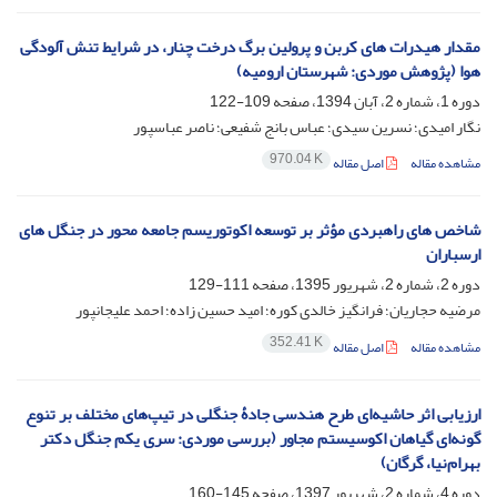
مقدار هیدرات های کربن و پرولین برگ درخت چنار، در شرایط تنش آلودگی
هوا (پژوهش موردی: شهرستان ارومیه)
دوره 1، شماره 2، آبان 1394، صفحه
109-122
نگار امیدی؛ نسرین سیدی؛ عباس بانج شفیعی؛ ناصر عباسپور
970.04 K
مشاهده مقاله
اصل مقاله
شاخص های راهبردی مؤثر بر توسعه اکوتوریسم جامعه محور در جنگل های
ارسباران
دوره 2، شماره 2، شهریور 1395، صفحه
111-129
مرضیه حجاریان؛ فرانگیز خالدی کوره؛ امید حسین زاده؛ احمد علیجانپور
352.41 K
مشاهده مقاله
اصل مقاله
ارزیابی اثر حاشیه‌ای طرح هندسی جادۀ جنگلی در تیپ‌های مختلف بر تنوع
گونه‌ای گیاهان اکوسیستم مجاور (بررسی موردی: سری یکم جنگل دکتر‌
بهرام‌نیا، گرگان)
دوره 4، شماره 2، شهریور 1397، صفحه
145-160