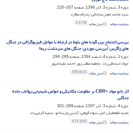
دوره 3، شماره 3، آذر 1396، صفحه
207-220
سید محمد معین صادقی؛ پدرام عطارد
3.17 M
مشاهده مقاله
اصل مقاله
بررسی اجتماع بین گونه های بلوط در ارتباط با عوامل فیزیوگرافی در جنگل
های زاگرس (بررسی موردی: جنگل های سردشت، ربط)
دوره 1، شماره 4، اسفند 1394، صفحه
285-294
جواد اسحاقی راد؛ عاطفه مطلب پور؛ احمد علیجانپور
585.61 K
مشاهده مقاله
اصل مقاله
اثر نانو مواد +CBR بر مقاومت مکانیکی و خواص شیمیایی رواناب جاده
جنگلی
دوره 4، شماره 3، آذر 1397، صفحه
289-301
مجید لطفعلیان؛ امیر سوادکوهی؛ آیدین پارساخو؛ سمیه کرمی راد
474.39 K
مشاهده مقاله
اصل مقاله