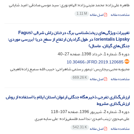
طاهره علی زاده؛ محمد متینی زاده؛ الهام نوری؛ سید موسی صادقی؛ امید شایانی
1.11 M
مشاهده مقاله
اصل مقاله
تغییرات ویژگی‌های ریخت‌شناسی برگ درختان راش شرقی (Fagus
orientalis Lipsky) در طول گرادیان ارتفاع از سطح دریا (بررسی موردی:
جنگل‌های گیلان، ماسال)
دوره 5، شماره 1، خرداد 1398، صفحه
27-40
10.30466/JFRD.2019.120685
محبوبه محبی بیجارپس؛ تیمور رستمی شاهراجی؛ حبیب الله سمیع زاده لاهیجی
669.26 K
مشاهده مقاله
اصل مقاله
ارزش‌گذاری تفرجی ذخیره‎گاه جنگلی ارغوان استان ایلام با استفاده از روش
ارزش‌گذاری مشروط
دوره 3، شماره 2، شهریور 1396، صفحه
107-118
علی مهدوی؛ زینب امیدی؛ ندا اسد فلسفی‌زاده؛ علی سایه میری
542.31 K
مشاهده مقاله
اصل مقاله