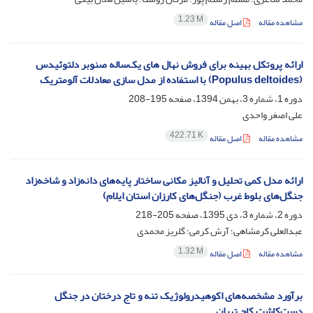
1.23 M
مشاهده مقاله
اصل مقاله
ارائه پروتکل بهینه برای فروش نهال های یک‌ساله صنوبر دلتوئیدس
(Populus deltoides) با استفاده از مدل سازی معادلات آلومتریک
دوره 1، شماره 3، بهمن 1394، صفحه
195-208
علی اصغر واحدی
422.71 K
مشاهده مقاله
اصل مقاله
ارائه مدل کمی تحلیل و آنالیز مکانی ساختار پایه‌های دانه‌زاد و شاخه‌زاد
جنگل‌های بلوط غرب (جنگل‌های کارزان استان ایلام)
دوره 2، شماره 3، دی 1395، صفحه
205-218
عبدالعلی کرمشاهی؛ آرش کرمی؛ گلریز محمدی
1.32 M
مشاهده مقاله
اصل مقاله
برآورد مشخصه‌های اکوهیدرولوژیک تنه و تاج درختان در جنگل
دست‌کاشت کاج تهران