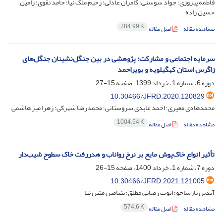
فاطمه پیروزی؛ جواد سوسنی؛ کامران عادلی؛ رحیم ملک نیا؛ حامد نقوی؛ رامین
حسین زاده
784.99 K
مشاهده مقاله
اصل مقاله
سرمایه اجتماعی و مشارکت: پژوهشی در بین جنگل‌نشینان جنگل‌های
زاگرس استان کهگیلویه و بویراحمد‌
دوره 6، شماره 1، خرداد 1399، صفحه
15-27
10.30466/JFRD.2020.120829
محمدهادی معیری؛ احمد عابدی سروستانی؛ محمدرضا شهرکی؛ زهرا میر هاشمی
1004.54 K
مشاهده مقاله
اصل مقاله
تأثیر انواع خاک‌پوش مایع بر نرخ رواناب و هدررفت خاک سطوح شیب‌دار
دوره 7، شماره 1، خرداد 1400، صفحه
15-26
10.30466/JFRD.2021.121005
آیدین پارساخو؛ ایوب رضایی مطلق؛ بنیامین متین نیا
574.6 K
مشاهده مقاله
اصل مقاله