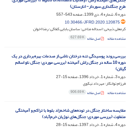
جنگل‌های آمیخته راش (Fagus orientalis Lipsky) (بررسی موردی:
طرح جنگلداری سوردار- انارستان)
دوره 6، شماره 4، دی 1399، صفحه
543-557
10.30466/JFRD.2020.120875
کرمعلی ذبیحی؛ اسداله متاجی؛ ساسان بابایی کفاکی؛ رضا اخوان
627.69 K
مشاهده مقاله
اصل مقاله
بررسی روند پوسیدگی تنه درختان ناشی از صدمات بهره‌برداری در یک
دوره 10 ساله در جنگل راش آمیخته (بررسی موردی: جنگل ناو اسالم
گیلان)
دوره 3، شماره 1، خرداد 1396، صفحه
15-27
فرزام توانکار؛ مهرداد نیکوی
906.69 K
مشاهده مقاله
اصل مقاله
مقایسه ساختار جنگل‌ در توده‌های شاخه‌زاد بلوط با تراکم و آمیختگی
متفاوت (بررسی موردی: جنگل‌های نوژیان خرم‌آباد)
دوره 4، شماره 1، خرداد 1397، صفحه
15-28