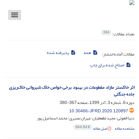
Toggle
vigation
394
تعداد مقالات:
همه
پذیرفته شده
مقالات آماده انتشار:
اصلاح شده برای چاپ
اثر خاکستر مازاد‌ مقطوعات در بهبود برخی خواص خاک شیروانی خاک‌ریزی
جاده جنگلی
دوره 6، شماره 3، آذر 1399، صفحه
367-380
10.30466/JFRD.2020.120897
دنیا الغوثی؛ مجید لطفعلیان؛ مهران نصیری؛ محمد اسماعیل پور
944.84 K
مشاهده مقاله
اصل مقاله