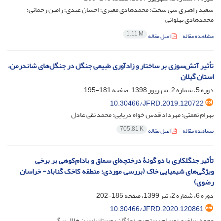
سعید راهبری سی سخت؛ محمدهادی معیری؛ احسان عبدی؛ رامین رحمانی؛
محمدهادی پهلوانی
1.11 M
مشاهده مقاله
اصل مقاله
تأثیر آتش‌سوزی بر ساختار و زادآوری طبیعی جنگل در جنگل‌های شاندرمن،
استان گیلان
دوره 5، شماره 2، شهریور 1398، صفحه
181-195
10.30466/JFRD.2019.120722
بهرام نعمتی؛ مهرداد قدس خواه دریایی؛ محمد نقی عادل
705.81 K
مشاهده مقاله
اصل مقاله
تأثیر جنگلکاری با دو گونۀ درختچه‌ای سماق و بادام‌کوهی بر برخی
ویژگی‌های شیمیایی خاک (بررسی موردی: منطقه کاخک گناباد- خراسان
رضوی)‌
دوره 6، شماره 2، تیر 1399، صفحه
185-202
10.30466/JFRD.2020.120861
محمد ساغری؛ مسلم رستم پور؛ مژگان روستا؛ یاسین هلال بیگی