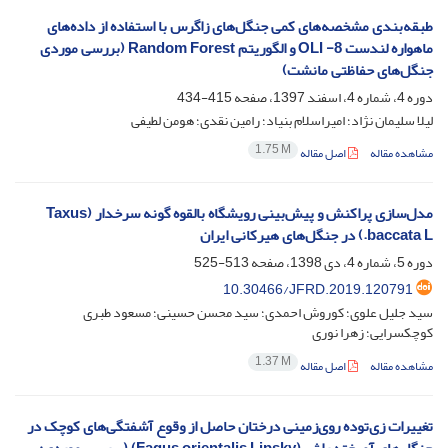
طبقه‌بندی مشخصه‌های کمی جنگل‌های زاگرس با استفاده از داده‌های
ماهواره لندست 8- OLI و الگوریتم Random Forest (بررسی موردی
جنگل‌های حفاظتی مانشت)
دوره 4، شماره 4، اسفند 1397، صفحه
415-434
لیلا سلیمان نژاد؛ امیراسلام بنیاد؛ رامین نقدی؛ هومن لطیفی
1.75 M
مشاهده مقاله
اصل مقاله
مدل‌سازی پراکنش و پیش‌بینی رویشگاه بالقوه گونه سرخدار (Taxus
baccata L.) در جنگل‌های هیرکانی ایران‌
دوره 5، شماره 4، دی 1398، صفحه
513-525
10.30466/JFRD.2019.120791
سید جلیل علوی؛ کوروش احمدی؛ سید محسن حسینی؛ مسعود طبری
کوچکسرایی؛ زهرا نوری
1.37 M
مشاهده مقاله
اصل مقاله
تغییرات زی‌توده روی‌زمینی درختان حاصل از وقوع آشفتگی‌های کوچک در