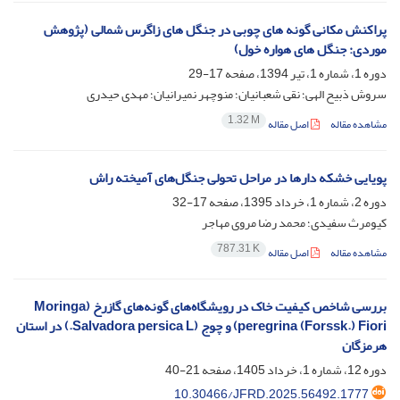
پراکنش مکانی گونه های چوبی در جنگل های زاگرس شمالی (پژوهش
موردی: جنگل های هواره خول)
دوره 1، شماره 1، تیر 1394، صفحه
17-29
سروش ذبیح الهی؛ نقی شعبانیان؛ منوچهر نمیرانیان؛ مهدی حیدری
1.32 M
مشاهده مقاله
اصل مقاله
پویایی خشکه دارها در مراحل تحولی جنگل‌های آمیخته راش
دوره 2، شماره 1، خرداد 1395، صفحه
17-32
کیومرث سفیدی؛ محمد رضا مروی مهاجر
787.31 K
مشاهده مقاله
اصل مقاله
بررسی شاخص کیفیت خاک در رویشگاه‌های گونه‌های گازرخ (Moringa
peregrina (Forssk.) Fiori) و چوج (Salvadora persica L.) در استان
هرمزگان
دوره 12، شماره 1، خرداد 1405، صفحه
21-40
10.30466/JFRD.2025.56492.1777