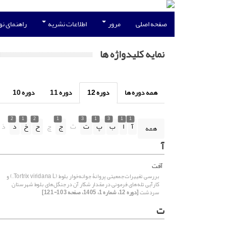
صفحه اصلی
مرور
اطلاعات نشریه
راهنمای ن
نمایه کلیدواژه ها
همه دوره ها
دوره 12
دوره 11
دوره 10
2
1
2
1
3
1
3
1
1
آ
ا
ب
پ
ت
ث
ج
چ
ح
خ
د
ذ
همه
آ
آفت
بررسی تغییرات جمعیتی پروانۀ جوانه‌خوار بلوط (‏Tortrix viridana L.) و
کارآیی تله‌های فرمونی در مقدار شکار آن در جنگل‌های بلوط ‏شهرستان
سردشت
[دوره 12، شماره 1، 1405، صفحه 103-121]
ت