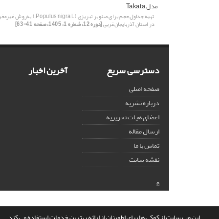
مدل Takata
تهیه جداول حجم برای صنوبر تبریزی (Populus nigra L.) به‌رو
در استان آذربایجان‌غربی
[دوره 12، شماره 1، 1405، صفحه 41-63]
دسترسی سریع
آخرین اخبار
صفحه اصلی
درباره نشریه
اعضای هیات تحریریه
ارسال مقاله
تماس با ما
نقشه سایت
©
این وب سایت از کوکی ها برای اطمینان از ارائه بهترین خدمات استفاده می کند.