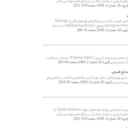
‌های فرمونی در مقدار شکار آن در جنگل‌های بلوط ‏شهرستان
وره 12، شماره 1، 1405، صفحه 103-121]
بررسی شاخص کیفیت خاک در رویشگاه‌های گونه‌های گازرخ (Moringa
peregrina (Forssk.) Fiori) و چوج (Salvadora persica L.) در استان
ره 12، شماره 1، 1405، صفحه 21-40]
تهیه جداول حجم برای صنوبر تبریزی (Populus nigra L.) به‌روش غیرمخرب
آذربایجان‌غربی
[دوره 12، شماره 1، 1405، صفحه 41-63]
نابع طبیعی
یداری بوم‌سازگان جنگل حوزه آبخیز ملکشاهی با تأکید بر شاخص‌های
ی و مدیریتی
[دوره 12، شماره 1، 1405، صفحه 87-102]
بررسی تغییرات جمعیتی پروانۀ جوانه‌خوار بلوط (‏Tortrix viridana L.) و
‌های فرمونی در مقدار شکار آن در جنگل‌های بلوط ‏شهرستان
وره 12، شماره 1، 1405، صفحه 103-121]