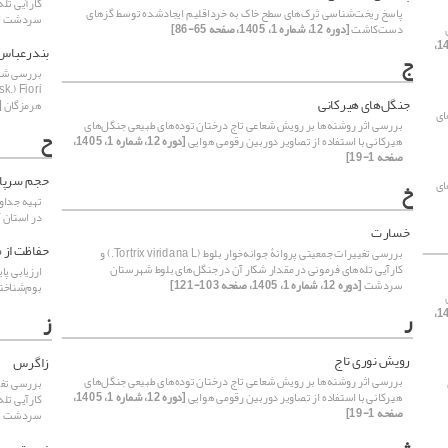
کارآیی تله
پاسخ ریخت‌شناسی تَرک‌های سطح خاک به خرداقلیم ایجادشده توسط گزهای
سردشت
[د
دست‌کاشت
[دوره 12، شماره 1، 1405، صفحه 65-86]
[دوره 12، شماره 1، 1405،
بندرعباس
ج
جنگل‌های هیرکانی
هرمزگان
[دو
ای
بررسی اثر روشنه‌ها بر رویش شعاعی تاج درختان توده‌های طبیعی جنگل‌های
ح
هیرکانی با استفاده از تصاویر دوربین رقومی هوایی
[دوره 12، شماره 1، 1405،
صفحه 1-19]
حجم سرپا
ای
خ
در استان 
خسارت
حفاظت از م
بررسی تغییرات جمعیتی پروانۀ جوانه‌خوار بلوط (‏Tortrix viridana L.) و
کارآیی تله‌های فرمونی در مقدار شکار آن در جنگل‌های بلوط ‏شهرستان
ارزیابی پا
سردشت
[دوره 12، شماره 1، 1405، صفحه 103-121]
بوم‌شناخت
[دوره 12، شماره 1، 1405،
ر
ز
رویش نوری تاج
زاگرس
بررسی اثر روشنه‌ها بر رویش شعاعی تاج درختان توده‌های طبیعی جنگل‌های
هیرکانی با استفاده از تصاویر دوربین رقومی هوایی
[دوره 12، شماره 1، 1405،
کارآیی تله
صفحه 1-19]
سردشت
[د