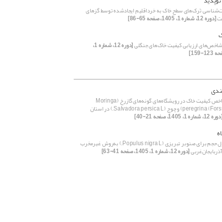
نوپدید
‌شناسی تَرک‌های سطح خاک به خرداقلیم ایجادشده توسط گزهای
ت
[دوره 12، شماره 1، 1405، صفحه 65-86]
شاخص‌های ارزیابی کیفیت خاک‌های جنگلی
[دوره 12، شماره 1،
ندی
بررسی شاخص کیفیت خاک در رویشگاه‌های گونه‌های گازرخ (Moringa
peregrina (Forssk.) Fiori) و چوج (Salvadora persica L.) در استان
ره 12، شماره 1، 1405، صفحه 21-40]
ه
تهیه جداول حجم برای صنوبر تبریزی (Populus nigra L.) به‌روش غیرمخرب
آذربایجان‌غربی
[دوره 12، شماره 1، 1405، صفحه 41-63]