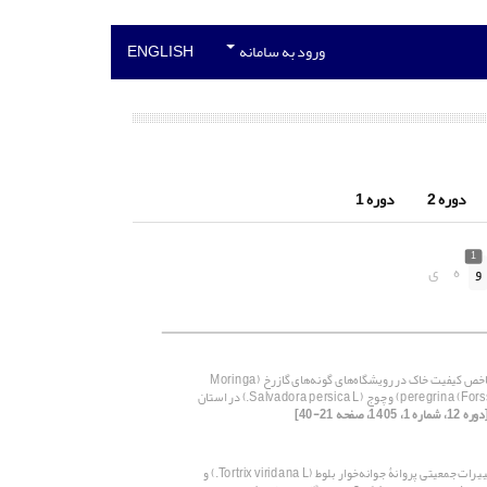
ورود به سامانه
ENGLISH
دوره 2
دوره 1
1
و
ه
ی
بررسی شاخص کیفیت خاک در رویشگاه‌های گونه‌های گازرخ (Moringa
peregrina (Forssk.) Fiori) و چوج (Salvadora persica L.) در استان
ره 12، شماره 1، 1405، صفحه 21-40]
بررسی تغییرات جمعیتی پروانۀ جوانه‌خوار بلوط (‏Tortrix viridana L.) و