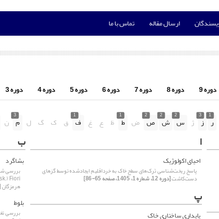
ویسندگان
ارسال مقاله
تماس با ما
دوره 9
دوره 8
دوره 7
دوره 6
دوره 5
دوره 4
دوره 3
3
1
1
2
2
2
3
1
ر
ز
ژ
س
ش
ص
ض
ط
ظ
ع
غ
ف
ق
ک
گ
ل
م
ن
ا
ب
احیای اکولوژیک
بشاگرد
پاسخ ریخت‌شناسی تَرک‌های سطح خاک به خرداقلیم ایجادشده توسط گزهای
دست‌کاشت
[دوره 12، شماره 1، 1405، صفحه 65-86]
هرمزگان
[دو
پ
بلوط
پایداری ساختاری خاک