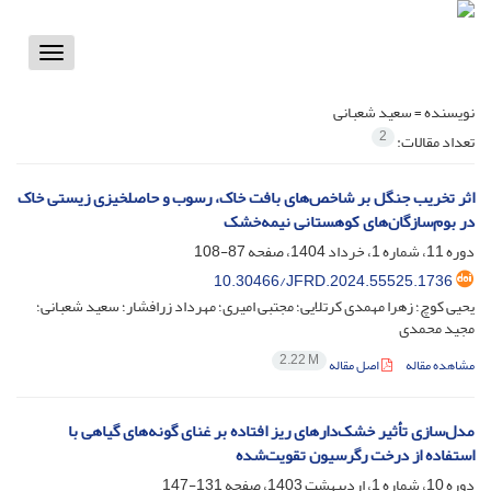
Toggle
vigation
نویسنده =
سعید شعبانی
2
تعداد مقالات:
اثر تخریب جنگل بر شاخص‌های بافت خاک، رسوب و حاصلخیزی زیستی خاک
در بوم‌سازگان‌های کوهستانی نیمه‌خشک
دوره 11، شماره 1، خرداد 1404، صفحه
87-108
10.30466/JFRD.2024.55525.1736
یحیی کوچ؛ زهرا مهمدی کرتلایی؛ مجتبی امیری؛ مهرداد زرافشار؛ سعید شعبانی؛
مجید محمدی
2.22 M
مشاهده مقاله
اصل مقاله
مدل‌سازی تأثیر خشک‌دارهای ریز افتاده بر غنای گونه‌های گیاهی با
استفاده از درخت رگرسیون تقویت‌شده
دوره 10، شماره 1، اردیبهشت 1403، صفحه
131-147