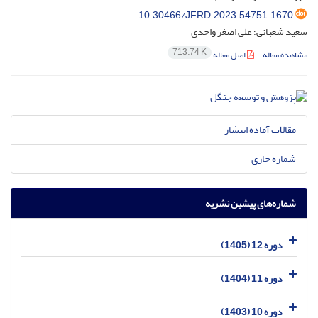
10.30466/JFRD.2023.54751.1670
سعید شعبانی؛ علی اصغر واحدی
713.74 K
مشاهده مقاله
اصل مقاله
مقالات آماده انتشار
شماره جاری
شماره‌های پیشین نشریه
دوره 12 (1405)
دوره 11 (1404)
دوره 10 (1403)