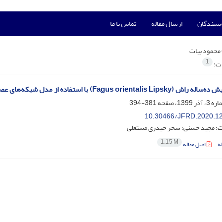
ویسندگان
ارسال مقاله
تماس با ما
محمود بیات
1
ات:
Fagu) با استفاده از مدل شبکه‌های عصبی مصنوعی و رگرسیون خطی چندگانه در جنگل‌های رامسر
381-394
10.30466/JFRD.2020.1
ت؛ مجید حسنی؛ سحر حیدری مستعلی
1.15 M
ه
اصل مقاله