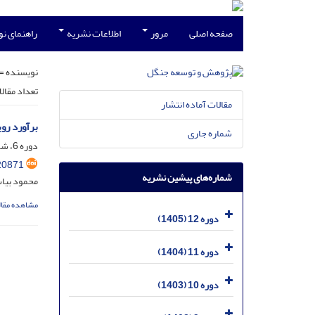
صفحه اصلی
مرور
اطلاعات نشریه
راهنمای ن
نویسنده =
تعداد مقال
مقالات آماده انتشار
برآورد رویش ده‌ساله راش (s orientalis Lipsky
شماره جاری
دوره 6، شماره 3، آذر 1399، صفحه
20871
شماره‌های پیشین نشریه
محمود بیا
مشاهده مقال
دوره 12 (1405)
دوره 11 (1404)
دوره 10 (1403)