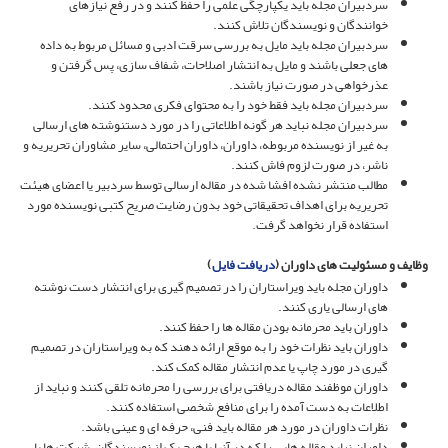
سردبیران مجله باید یکپارچگی علمی را حفظ کنند و در رفع نیازهای
خوانندگان و نویسندگان تلاش کنند.
سردبیران مجله باید مایل به بررسی سرقت ادبی و مسائل مربوط به داده
های جعلی باشند و مایل به انتشار اصلاحات، شفاف سازی، پس گرفتن و
عذرخواهی در صورت نیاز باشند.
سردبیران مجله باید فقط خود را به محتوای فکری محدود کنند.
سردبیران مجله نباید هر گونه اطلاعاتی را در مورد دستنوشته های ارسالی
به غیر از نویسنده مربوطه، داوران، داوران احتمالی، سایر مشاوران تحریریه و
ناشر، در صورت لزوم فاش کنند.
مطالب منتشر نشده افشا شده در مقاله ارسالی توسط سردبیر یا اعضای هیئت
تحریریه برای اهداف تحقیقاتی خود بدون رضایت صریح کتبی نویسنده مورد
استفاده قرار نخواهد گرفت.
وظایف و مسئولیت های داوران (
دریافت فایل
)
داوران مجله باید ویراستاران را در تصمیم گیری برای انتشار دست نوشته
های ارسالی یاری کنند.
داوران باید محرمانه بودن مقاله ها را حفظ کنند.
داوران باید نظرات خود را به موقع ارائه دهند که به ویراستاران در تصمیم
گیری در مورد چاپ یا عدم انتشار مقاله کمک کند.
داوران موظفند مقاله دریافتی برای بررسی را محرمانه تلقی کنند و نباید از
اطلاعات به دست آمده را برای منافع شخصی استفاده کنند.
نظرات داوران در مورد هر مقاله باید فنی، حرفه ای و عینی باشد.
داوران نباید مقاله هایی را که در آنها با هیچ یک از نویسندگان، شرکت ها یا