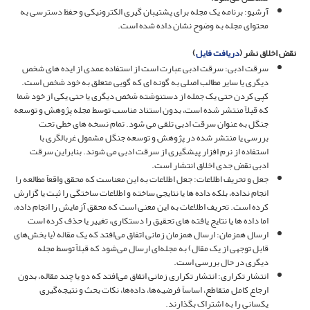
آرشیو: برنامه یک مجله برای پشتیبان گیری الکترونیکی و حفظ دسترسی به
محتوای مجله به وضوح نشان داده شده است.
نقض اخلاق نشر (
دریافت فایل
)
سرقت ادبی: سرقت ادبی عبارت است از استفاده عمدی از ایده های شخص
دیگری یا سایر مطالب اصلی به گونه ای که گویی متعلق به خود شخص است.
کپی کردن حتی یک جمله از دستنوشته شخص دیگری یا حتی یکی از خود شما
که قبلاً منتشر شده است، بدون استناد مناسب توسط مجله پژوهش و توسعه
جنگل به عنوان سرقت ادبی تلقی می شود. تمام نسخه های خطی تحت
بررسی یا منتشر شده در پژوهش و توسعه جنگل مشمول غربالگری با
استفاده از نرم افزار پیشگیری از سرقت ادبی می شوند. بنابراین سرقت
ادبی نقض جدی اخلاق انتشار است.
جعل و تحریف اطلاعات: جعل اطلاعات به این معناست که محقق واقعاً مطالعه را
انجام نداده، بلکه داده ها یا نتایجی ساخته و اطلاعات ساختگی را ثبت یا گزارش
کرده است. تحریف اطلاعات به این معنی است که محقق آزمایش را انجام داده،
اما داده ها یا نتایج یافته های تحقیق را دستکاری، تغییر یا حذف کرده است
ارسال همزمان: ارسال همزمان زمانی اتفاق می‌افتد که یک مقاله (یا بخش‌های
قابل توجهی از یک مقال) به مجله‌ای ارسال می‌شود که قبلاً توسط مجله
دیگری در حال بررسی است.
انتشار تکراری: انتشار تکراری زمانی اتفاق می‌افتد که دو یا چند مقاله، بدون
ارجاع کامل متقاطع، اساساً فرضیه‌ها، داده‌ها، نکات بحث و نتیجه‌گیری
یکسانی را به اشتراک بگذارند.