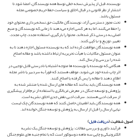
نویسنده، قبل از پذیرش نسخه خطی توسط همه نویسندگان، امضا شود تا
انتشار از نظر قانونی در قبال اخلاق و سیاست حفظ حریم خصوصی مجله
مسئول باشد.
تحت مجوز دسترسی آزاد، نویسندگان مالکیت حق نسخه‌برداری محتوای خود
را حفظ می‌کنند، اما به هر کسی اجازه می‌دهند تا زمانی که نویسندگان و منبع
اصلی به درستی ذکر شده‌اند، محتوا را بارگیری، استفاده مجدد، چاپ مجدد،
تغییر، توزیع و/یا کپی کنند.
همه نویسندگان موافقت کرده اند که به نویسنده مسئول اجازه دهند تا به
عنوان مسئول مکاتبات با هیأت تحریریه ارتباط داشته باشد و مقاله اصلاح
شده را بررسی و ارسال کند.
هنگامی که نویسنده یا نویسنده ها متوجه اشتباه یا نادرستی قابل توجهی در
اثر چاپ شده خود می شوند، موظف هستند که فوراً به سردبیر یا ناشر مجله
اطلاع دهند تا مقاله را پس گرفته یا اصلاح کنند.
همه نویسندگان باید بدانند که مقاله های ارسال شده یا منتشر شده به
پژوهش و توسعه جنگل در معرض غربالگری با استفاده از نرم‌افزار پیشگیری
از سرقت ادبی هستند. سرقت ادبی نقض جدی اخلاق نشریه است.
همه نویسندگان باید اطمینان حاصل کنند که همه نویسندگان چک لیست
نهایی ارسال را قبل از ارسال به پژوهش و توسعه جنگل خوانده اند.
اصول شفافیت (
دریافت فایل
)
فرآیند داوری و بررسی مقالات: پژوهش و توسعه جنگل یک نشریه
الکترونیکی و چاپی سه ماهه دوسوکور است که با تمام جنبه های علوم جنگل