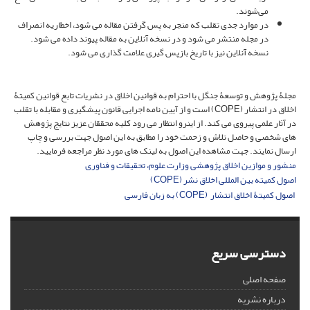
می‌شوند.
در موارد جدی تقلب که منجر به پس گرفتن مقاله می شود، اخطاریه انصراف
در مجله منتشر می شود و در نسخه آنلاین به مقاله پیوند داده می شود.
نسخه آنلاین نیز با تاریخ بازپس گیری علامت گذاری می شود.
مجلۀ پژوهش و توسعۀ جنگل با احترام به قوانین اخلاق در نشریات تابع قوانین کمیتۀ
اخلاق در انتشار (COPE) است و از آیین نامه اجرایی قانون پیشگیری و مقابله با تقلب
در آثار علمی پیروی می کند. از این­رو انتظار می رود کلیه محققان عزیز نتایج پژوهش
های شخصی و حاصل تلاش و زحمت خود را مطابق به این اصول جهت بررسی و چاپ
ارسال نمایند. جهت مشاهده این اصول به لینک های مورد نظر مراجعه فرمایید.
منشور و موازین اخلاق پژوهشی وزارت علوم، تحقیقات و فناوری
اصول کمیته بین المللی اخلاق نشر (COPE)
اصول کمیتۀ اخلاق انتشار (COPE) به زبان فارسی
دسترسی سریع
صفحه اصلی
درباره نشریه