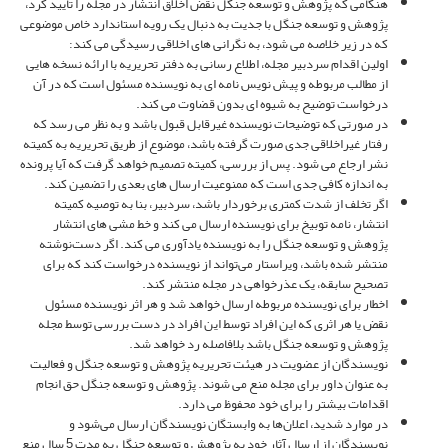
هنگامی که پژوهش و توسعه جنگل نقض اخلاق انتشار در مجله را تأیید کرد،
پژوهش و توسعه جنگل با جدیت به دنبال یک رویه استاندارد خاص موضوعی
که در زیر خلاصه می شود، به نگرانی های اخلاقی رسیدگی می کند:
اولین اقدام سردبیر مجله، اطلاع رسانی به دفتر تحریریه با ارائه نسخه هایی
از مطالب مربوطه و پیش نویس نامه ای به نویسنده مسئول است که در آن
درخواست توضیح به شیوه ای بدون قضاوت می کند.
در صورتی که توضیحات نویسنده غیرقابل قبول باشد و به نظر می رسد که
رفتار غیراخلاقی جدی صورت گرفته باشد، موضوع از طریق تحریریه به کمیته
نشر ارجاع می شود. پس از بررسی، کمیته تصمیم خواهد گرفت که آیا پرونده
به اندازه کافی جدی است که ممنوعیت ارسال های بعدی را تضمین کند.
اگر تخلف از شدت کمتری برخوردار باشد، سردبیر، بنا به توصیه کمیته
انتشار، نامه توبیخ برای نویسنده ارسال می کند و خط مشی های انتشار
پژوهش و توسعه جنگل را به نویسنده یادآوری می کند. اگر دست‌نوشته
منتشر شده باشد، ویراستار می‌تواند از نویسنده درخواست کند که برای
تصحیح سابقه، یک عذرخواهی در مجله منتشر کند.
اخطار برای نویسنده مربوطه ارسال خواهد شد و هر اثر نویسنده مسئول
نقض یا هر اثری که این افراد توسط این افراد در دست بررسی توسط مجله
پژوهش و توسعه جنگل باشد بلافاصله رد خواهد شد.
نویسندگان از عضویت در هیئت تحریریه پژوهش و توسعه جنگل و فعالیت
به عنوان داور برای مجله منع می شوند. پژوهش و توسعه جنگل حق انجام
اقدامات بیشتر را برای خود محفوظ می دارد.
در موارد شدید، اعلان‌ها به وابستگان نویسندگان ارسال می‌شود و
نویسندگان از ارسال آثار خود به پژوهش و توسعه جنگل به مدت 5 سال منع