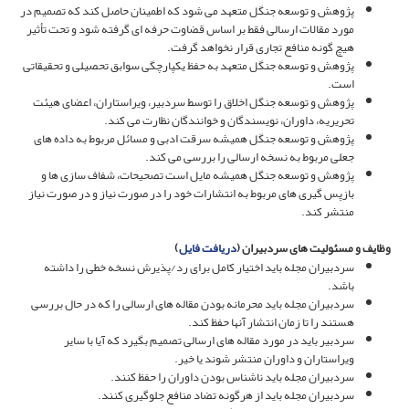
پژوهش و توسعه جنگل متعهد می شود که اطمینان حاصل کند که تصمیم در
مورد مقالات ارسالی فقط بر اساس قضاوت حرفه ای گرفته شود و تحت تأثیر
هیچ گونه منافع تجاری قرار نخواهد گرفت.
پژوهش و توسعه جنگل متعهد به حفظ یکپارچگی سوابق تحصیلی و تحقیقاتی
است.
پژوهش و توسعه جنگل اخلاق را توسط سردبیر، ویراستاران، اعضای هیئت
تحریریه، داوران، نویسندگان و خوانندگان نظارت می کند.
پژوهش و توسعه جنگل همیشه سرقت ادبی و مسائل مربوط به داده های
جعلی مربوط به نسخه ارسالی را بررسی می کند.
پژوهش و توسعه جنگل همیشه مایل است تصحیحات، شفاف سازی ها و
بازپس گیری های مربوط به انتشارات خود را در صورت نیاز و در صورت نیاز
منتشر کند.
وظایف و مسئولیت های سردبیران (
دریافت فایل
)
سردبیران مجله باید اختیار کامل برای رد/پذیرش نسخه خطی را داشته
باشد.
سردبیران مجله باید محرمانه بودن مقاله های ارسالی را که در حال بررسی
هستند را تا زمان انتشار آنها حفظ کند.
سردبیر باید در مورد مقاله های ارسالی تصمیم بگیرد که آیا با سایر
ویراستاران و داوران منتشر شوند یا خیر.
سردبیران مجله باید ناشناس بودن داوران را حفظ کنند.
سردبیران مجله باید از هرگونه تضاد منافع جلوگیری کنند.