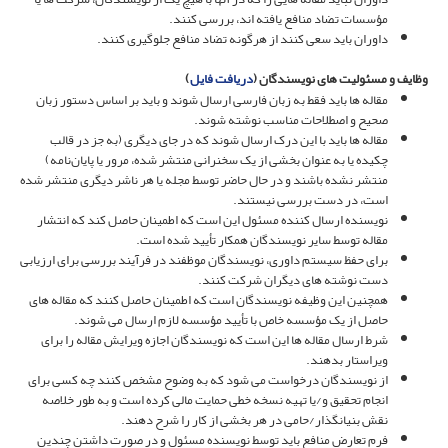
مؤسسات تضاد منافع یافته اند، بررسی کنند.
داوران باید سعی کنند از هرگونه تضاد منافع جلوگیری کنند.
وظایف و مسئولیت های نویسندگان (
دریافت فایل
)
مقاله ها باید فقط به زبان فارسی ارسال شوند و باید بر اساس دستور زبان
صحیح و اصطلاحات مناسب نوشته شوند.
مقاله ها باید با این درک ارسال شوند که در جای دیگری (به جز در قالب
چکیده یا به عنوان بخشی از یک سخنرانی منتشر شده، مرور یا پایان‌نامه)
منتشر نشده باشند و در حال حاضر توسط مجله یا هر ناشر دیگری منتشر شده
است، در دست بررسی نیستند.
نویسنده ارسال کننده مسئول این است که اطمینان حاصل کند که انتشار
مقاله توسط سایر نویسندگان همکار تأیید شده است.
برای حفظ سیستم داوری، نویسندگان موظفند در فرآیند بررسی برای ارزیابی
دست نوشته های دیگران شرکت کنند.
همچنین این وظیفه نویسندگان است که اطمینان حاصل کنند که مقاله های
حاصل از یک مؤسسه خاص با تأیید مؤسسه لازم ارسال می شوند.
شرط ارسال مقاله ها این است که نویسندگان اجازه ویرایش مقاله را برای
ویراستار بدهند.
از نویسندگان درخواست می شود که به وضوح مشخص کنند چه کسی برای
انجام تحقیق و/یا تهیه نسخه خطی حمایت مالی کرده است و به طور خلاصه
نقش بنیانگذار/حامی در هر بخشی از کار را شرح دهند.
فرم تعارض منافع باید توسط نویسنده مسئول و در صورت داشتن چندین