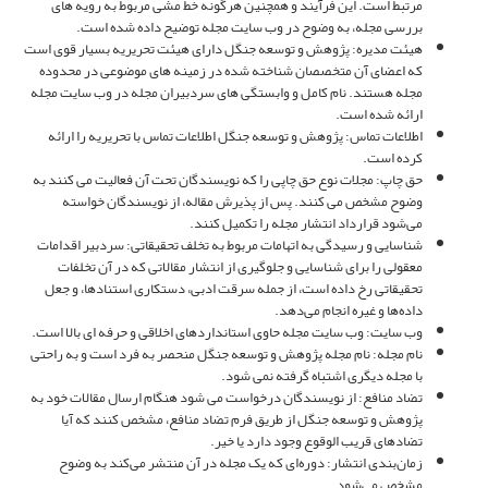
مرتبط است. این فرآیند و همچنین هرگونه خط مشی مربوط به رویه های
بررسی مجله، به وضوح در وب سایت مجله توضیح داده شده است.
هیئت مدیره: پژوهش و توسعه جنگل دارای هیئت تحریریه بسیار قوی است
که اعضای آن متخصصان شناخته شده در زمینه های موضوعی در محدوده
مجله هستند. نام کامل و وابستگی های سردبیران مجله در وب سایت مجله
ارائه شده است.
اطلاعات تماس: پژوهش و توسعه جنگل اطلاعات تماس با تحریریه را ارائه
کرده است.
حق چاپ: مجلات نوع حق چاپی را که نویسندگان تحت آن فعالیت می کنند به
وضوح مشخص می کنند. پس از پذیرش مقاله، از نویسندگان خواسته
می‌شود قرارداد انتشار مجله را تکمیل کنند.
شناسایی و رسیدگی به اتهامات مربوط به تخلف تحقیقاتی: سردبیر اقدامات
معقولی را برای شناسایی و جلوگیری از انتشار مقالاتی که در آن تخلفات
تحقیقاتی رخ داده است، از جمله سرقت ادبی، دستکاری استنادها، و جعل
داده‌ها و غیره انجام می‌دهد.
وب سایت: وب سایت مجله حاوی استانداردهای اخلاقی و حرفه ای بالا است.
نام مجله: نام مجله پژوهش و توسعه جنگل منحصر به فرد است و به راحتی
با مجله دیگری اشتباه گرفته نمی شود.
تضاد منافع: از نویسندگان درخواست می شود هنگام ارسال مقالات خود به
پژوهش و توسعه جنگل از طریق فرم تضاد منافع، مشخص کنند که آیا
تضادهای قریب الوقوع وجود دارد یا خیر.
زمان‌بندی انتشار: دوره‌ای که یک مجله در آن منتشر می‌کند به وضوح
مشخص می‌شود.