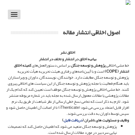
Toggle
vigation
اصول اخلاقی انتشار مقاله
اخلاق نشر
بیانیه اخلاق در انتشار و تخلف در انتشار
خط مشی اخلاقی
پژوهش و توسعه جنگل
بر اساس دستورالعمل‌های
کمیته اخلاق
انتشار (
COPE
)
است و با آیین‌نامه‌های رفتاری هیئت تحریریه هیأت تحریریه
پژوهش و توسعه جنگل مطابقت دارد. خوانندگان، نویسندگان، داوران و ویراستاران
باید هنگام فعالیت با مجله پژوهش و توسعه جنگل از این سیاست های اخلاقی پیروی
کنند. خط مشی اخلاقی پژوهش و توسعه جنگل موظف است تعیین کند که کدام یک از
مقالات پژوهشی یا مقالات معمول ارسال شده به مجله باید در شماره مربوطه منتشر
شود. لازم به ذکر است که تمامی نسخ خطی ارسالی از نظر شباهت از طریق یک نرم
افزار قابل اعتماد بررسی می شود (iThenticate) تا از اصالت آن اطمینان حاصل شود و
سپس توسط داوران به دقت بررسی شوند.
وظایف و مسئولیت های ناشران (
دریافت فایل
)
پژوهش و توسعه جنگل متعهد می شود که اطمینان حاصل کند که تصمیمات
نهایی سردبیر در مورد مقالات ارسال شده است.