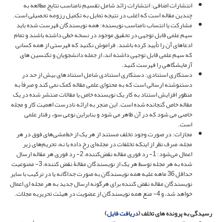
انتشارات اضافی: انتشارات زائد شامل تقسیم نامناسب نتایج مطالعه به
چندین مقاله است که اغلب در نتیجه تمایل به تکمیل رزومه تحصیلی است.
مشارکت یا انتساب نامناسب نویسنده: همه نویسندگان فهرست شده باید
سهم علمی قابل توجهی در تحقیق موجود در نسخه خطی داشته باشند و تمام
ادعاهای آن را تأیید کرده باشند. فراموش نکنید که فهرستی از همه کسانی
که سهم علمی قابل توجهی داشته اند، از جمله دانشجویان و تکنسین های
آزمایشگاهی را فهرست کنید.
دستکاری استنادی: دستکاری استنادی شامل استنادهای بیش از حد در
دستنوشته ارسالی است که به محتوای علمی مقاله کمک نمی کند و صرفاً به
منظور افزایش استناد به کار یک نویسنده خاص یا مقالات منتشر شده در یک
مقاله خاص گنجانده شده است. این منجر به ارائه نادرست اهمیت کار و مجله
خاصی می شود که در آن ظاهر می شود و بنابراین نوعی سوء رفتار علمی
است.
مجازات: در صورت وجود تخلف مستند از هر یک از خط‌مشی‌های فوق در هر
مجله، صرف نظر از اینکه تخلفات در مجله‌ای رخ داده یا نه، تحریم‌های زیر
اعمال می‌شود: 1- رد فوری مقاله نقض‌کننده، 2- رد فوری هر مقاله ارسال
شده به هر مجله توسط هر یک از نویسندگان مقالۀ نقض کننده، 3- ممنوعیت
حداقل 36 ماهه علیه همه نویسندگان به صورت جداگانه یا در ترکیب با سایر
نویسندگان مقاله نقض کننده برای هرگونه ارسال جدید به هر مجله ای اعمال
خواهد شد، و 4- منع همه نویسندگان از عضویت در هیئت تحریریه مجلات.
رسیدگی به پرونده های تخلف (
دریافت فایل
)