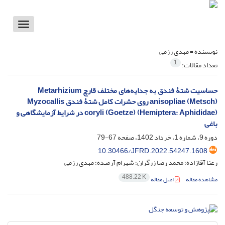
Toggle
vigation
نویسنده =
مهدی رزمی
1
تعداد مقالات:
حساسیت شتۀ فندق به جدایه‌‌های مختلف قارچ ‏Metarhizium
anisopliae (Metsch)‎‏ روی حشرات کامل شتۀ ‏فندق ‏Myzocallis
coryli (Goetze) (Hemiptera: Aphididae‎)‎‏ در شرایط‎ ‎آزمایشگاهی و
باغی
دوره 9، شماره 1، خرداد 1402، صفحه
67-79
10.30466/JFRD.2022.54247.1608
رعنا آقازاده؛ محمد رضا زرگران؛ شهرام آرمیده؛ مهدی رزمی
488.22 K
مشاهده مقاله
اصل مقاله