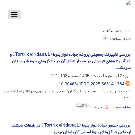
Toggle
vigation
کلیدواژه‌ها =
آفت
2
تعداد مقالات:
بررسی تغییرات جمعیتی پروانۀ جوانه‌خوار بلوط (‏Tortrix viridana L.) و
کارآیی تله‌های فرمونی در مقدار شکار آن در جنگل‌های بلوط ‏شهرستان
سردشت
دوره 12، شماره 1، خرداد 1405، صفحه
103-121
10.30466/JFRD.2025.56614.1784
کریم خضری خورشت؛ محمد رضا زرگران؛ سید رستم موسوی میرکلا؛ زهرا هاشمی
خبیر
1.19 M
مشاهده مقاله
اصل مقاله
بررسی حضور جوانه‌خوار بلوط (Tortrix viridana L.) در طبقات مختلف
ارتفاعی جنگل‌های بلوط استان آذربایجان‌غربی