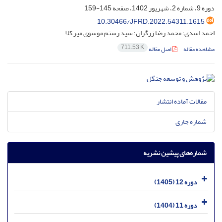
دوره 9، شماره 2، شهریور 1402، صفحه
145-159
10.30466/JFRD.2022.54311.1615
احمد اسدی؛ محمد رضا زرگران؛ سید رستم موسوی میر کلا
711.53 K
مشاهده مقاله
اصل مقاله
مقالات آماده انتشار
شماره جاری
شماره‌های پیشین نشریه
دوره 12 (1405)
دوره 11 (1404)