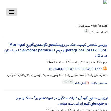
Toggle
vigation
کلیدواژه‌ها =
بندرعباس
2
تعداد مقالات:
بررسی شاخص کیفیت خاک در رویشگاه‌های گونه‌های گازرخ (Moringa
peregrina (Forssk.) Fiori) و چوج (Salvadora persica L.) در استان
هرمزگان
دوره 12، شماره 1، خرداد 1405، صفحه
21-40
10.30466/JFRD.2025.56492.1777
طاهره علی زاده؛ محمد متینی زاده؛ الهام نوری؛ سید موسی صادقی؛ امید شایانی
1.11 M
مشاهده مقاله
اصل مقاله
ارزیابی سطوح آلودگی فلزات سنگین در نمونه‌های برگ، خاک و غبار
درختچه‌های کهور ایرانی بندرعباس
دوره 9، شماره 1، خرداد 1402، صفحه
95-114