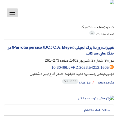
Toggle
vigation
کلیدواژه‌ها =
صفات برگ
1
تعداد مقالات:
تغییرات روزنۀ برگ انجیلی (Parrotia persica (DC.) C.A. Meyer) در
جنگل‌های هیرکانی
دوره 9، شماره 2، شهریور 1402، صفحه
273-261
10.30466/JFRD.2023.54212.1605
مجتبی ایمانی راستابی؛ حمید جلیلوند؛ اصغر فلاح؛ بهزاد شاهین
580.37 K
مشاهده مقاله
اصل مقاله
مقالات آماده انتشار