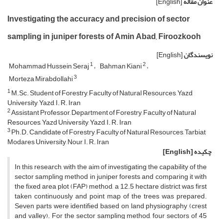
عنوان مقاله
[English]
Investigating the accuracy and precision of sector
sampling in juniper forests of Amin Abad, Firoozkooh
نویسندگان
[English]
1
2
Mohammad Hussein Seraj
Bahman Kiani
3
Morteza Mirabdollahi
1
M.Sc. Student of Forestry, Faculty of Natural Resources, Yazd
University, Yazd, I. R. Iran
2
Assistant Professor, Department of Forestry, Faculty of Natural
Resources, Yazd University, Yazd, I. R. Iran
3
Ph.D. Candidate of Forestry, Faculty of Natural Resources, Tarbiat
Modares University, Nour, I. R. Iran
چکیده
[English]
In this research, with the aim of investigating the capability of the
sector sampling method in juniper forests and comparing it with
the fixed area plot (FAP) method, a 12.5 hectare district was first
taken continuously and point map of the trees was prepared.
Seven parts were identified based on land physiography (crest
and valley). For the sector sampling method, four sectors of 45