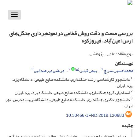
Toggle
vigation
بررسی صحت و دقت روش قطاعی در نمونه‌برداری جنگل‌های
ارس امین‌آباد، فیروزکوه
نوع مقاله : علمی - پژوهشی
نویسندگان
3
2
1
محمدحسین سراج
بهمن کیانی
مرتضی میرعبدالهی
1
دانشجوی کارشناسی ارشد جنگلداری، دانشکده منابع طبیعی، دانشگاه یزد،
یزد، ایران
2
استادیار، گروه جنگلداری، دانشکده منابع طبیعی، دانشگاه یزد، یزد، ایران
3
دانشجوی دکتری جنگلداری، دانشکده منابع طبیعی، دانشگاه تربیت مدرس، نور،
ایران
10.30466/JFRD.2019.120683
چکیده
در این پژوهش با هدف بررسی قابلیت روش قطاعی در نمونه­برداری جنگل­