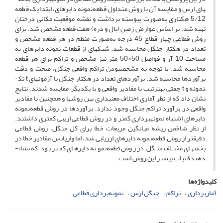
های ارس و مقایسه آن با روش متداول قطعه‌نمونه دایره­ای، ابتدا یک قطعه
5/12 هکتاری به‌صورت پیوسته برداشت و نقشه موقعیت مکانی درختان
تهیه شد. بر اساس عوارض زمین (یال و دره) هفت قطعه مشخص شد. برای
روش قطاعی چهار قطاع 45 درجه به‌صورت منظم در هر قطعه مشخص و
تعداد در هکتار جنگل محاسبه شد. شبکه­ای از قطعات نمونه دایره­ای به
مساحت 10 آر و فواصل 50×50 متر نیز مشخص و تراکم برای هر قطعه
محاسبه شد. با توجه به مشخص­بودن تراکم واقعی جنگل، صحت و دقت
برآوردها محاسبه شد. برآوردهای تعداد در هکتار جنگل با آزمون­های t تک­
نمونه و t جفتی به­ترتیب با مقادیر واقعی و با یکدیگر مقایسه شدند. نتایج
نشان داد که از نظر آماری اختلاف معنی­داری بین روش­ها و همچنین با مقادیر
واقعی در برآورد تراکم جنگل وجود ندارد. برآوردها در روش قطعه‌نمونه
دایره­ای اشتباه نمونه­برداری کمتر و در روش قطاعی اریبی کمتری داشتند.
از نظر شاخص ریشه میانگین مربعات خطا برای کل جنگل، روش قطاعی
دقیق­تر از روش قطعه‌نمونه دایره­ای ارزیابی شد، اما واریانس مقادیر خطا در
بخش­های مختلف جنگل در روش قطعه‌نمونه دایره­ای کمتر بود که نشان­
دهندة ثبات بیشتر این روش است.
کلیدواژه‌ها
آماربرداری
تراکم
جنگل ارس
نمونه‌برداری قطاعی