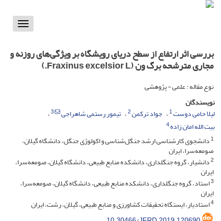
Toggle
vigation
بررسی اثر ارتفاع از سطح دریای رویشگاه بر ویژگی‌های روزنه و
مجاری مترشحه برگ ون (Fraxinus excelsior L.)
نوع مقاله : علمی - پژوهشی
نویسندگان
3
2
1
لیلا حامی دوست
جواد ترکمن
تیمور رستمی شاهراجی
4
بیت الله امان زاده
1
دانشجوی کارشناسی ارشد جنگل‌شناسی و اکولوژی جنگل، دانشگاه گیلان،
صومعه‌سرا، ایران
2
دانشیار، گروه جنگلداری، دانشکده منابع طبیعی، دانشگاه گیلان، صومعه‌سرا،
ایران
3
استاد، گروه جنگلداری، دانشکده منابع طبیعی، دانشگاه گیلان، صومعه‌سرا،
ایران
4
استادیار، ایستگاه تحقیقات کشاورزی و منابع طبیعی، گیلان، رشت، ایران
10.30466/JFRD.2019.120690