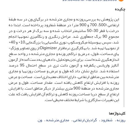
چکیده
این پژوهش به بررسی روزنه و مجاری مترشحه در برگ­های ون در سه طبقة
ارتفاعی (500، 700 و 900 متر) در منطقة شفارود پرداخته است. ابتدا ده
درخت با قطر 30-50 سانتی­متر انتخاب شده و سه برگ از هر درخت و در
مجموع 90 برگ جمع­آوری شد. مراحل رنگ­بری و رنگ­آمیزی نمونه­ها انجام
شد، سپس به­وسیلة میکروسکوپ نوری عکس­هایی با بزرگ­نمایی 10× و 40×
از نمونه­ها تهیه شد. با به­کارگیری نرم­افزار Digimizer از روی تصاویر ویژگی­
های مساحت، طول، عرض و تراکم روزنه و مجاری مترشحه در واحد سطح
اندازه­گیری شده است. برای تجزیه‌وتحلیل داده­های به‌دست‌آمده از آزمون
آنالیز واریانس یک­طرفه و آزمون دانت تری در سطح احتمال 95 درصد
استفاده شد. نتایج نشان داد که طول و عرض و مساحت روزنه­ها و مجاری
مترشحه بین مناطق ارتفاعی، دارای اختلاف معنی­داری است. مساحت و عرض
روزنه با افزایش ارتفاع کاهش یافته است. مقدار مساحت، طول و عرض
مجاری مترشحه در منطقة 900 متری بیشتر از دیگر مناطق است. با افزایش
ارتفاع از سطح دریا مساحت روزنه­ کاهش و تراکم آن افزایش یافت که علت
این تغییرات سازگاری با شرایط مختلف محیطی است.
کلیدواژه‌ها
روزنه
شفارود
گرادیان ارتفاعی
مجاری مترشحه
ون