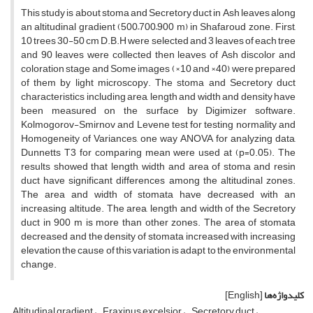
This study is about stoma and Secretory duct in Ash leaves along
an altitudinal gradient (500–700–900 m) in Shafaroud zone. First,
10 trees 30-50 cm D.B.H were selected and 3 leaves of each tree
and 90 leaves were collected then leaves of Ash discolor and
coloration stage and Some images (×10 and ×40) were prepared
of them by light microscopy. The stoma and Secretory duct
characteristics including area, length and width and density have
been measured on the surface by Digimizer software.
Kolmogorov-Smirnov and Levene test for testing normality and
Homogeneity of Variances, one way ANOVA for analyzing data,
Dunnetts T3 for comparing mean were used at (p=0.05). The
results showed that length, width and area of stoma and resin
duct have significant differences among the altitudinal zones.
The area and width of stomata have decreased with an
increasing altitude. The area, length and width of the Secretory
duct in 900 m is more than other zones. The area of stomata
decreased and the density of stomata increased with increasing
elevation the cause of this variation is adapt to the environmental
change.
کلیدواژه‌ها
[English]
Altitudinal gradient
Fraxinus excelsior
Secretory duct