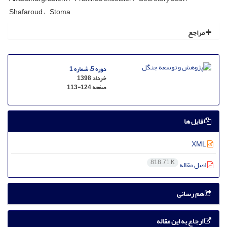
Shafaroud
Stoma
مراجع
دوره 5، شماره 1
خرداد 1398
صفحه
113-124
فایل ها
XML
818.71 K
اصل مقاله
هم رسانی
ارجاع به این مقاله