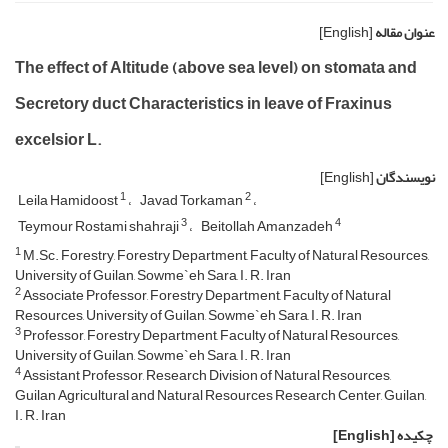
عنوان مقاله
[English]
The effect of Altitude (above sea level) on stomata and
Secretory duct Characteristics in leave of Fraxinus
excelsior L.
نویسندگان
[English]
1
2
Leila Hamidoost
Javad Torkaman
3
4
Teymour Rostami shahraji
Beitollah Amanzadeh
1
M.Sc. Forestry, Forestry Department, Faculty of Natural Resources,
University of Guilan, Sowme`eh Sara, I. R. Iran
2
Associate Professor, Forestry Department, Faculty of Natural
Resources, University of Guilan, Sowme`eh Sara, I. R. Iran
3
Professor, Forestry Department, Faculty of Natural Resources,
University of Guilan, Sowme`eh Sara, I. R. Iran
4
Assistant Professor, Research Division of Natural Resources,
Guilan Agricultural and Natural Resources Research Center, Guilan,
I. R. Iran
چکیده
[English]