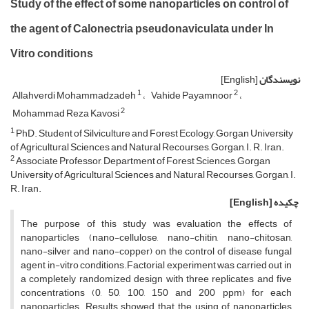
Study of the effect of some nanoparticles on control of
the agent of Calonectria pseudonaviculata under In
Vitro conditions
نویسندگان
[English]
1
2
Allahverdi Mohammadzadeh
Vahide Payamnoor
2
Mohammad Reza Kavosi
1
PhD. Student of Silviculture and Forest Ecology, Gorgan University
of Agricultural Sciences and Natural Recourses, Gorgan, I. R. Iran.
2
Associate Professor, Department of Forest Sciences, Gorgan
University of Agricultural Sciences and Natural Recourses, Gorgan, I.
R. Iran.
چکیده
[English]
The purpose of this study was evaluation the effects of
nanoparticles (nano-cellulose, nano-chitin, nano-chitosan,
nano-silver and nano-copper) on the control of disease fungal
agent in-vitro conditions.Factorial experiment was carried out in
a completely randomized design with three replicates and five
concentrations (0, 50, 100, 150 and 200 ppm) for each
nanoparticles. Results showed that the using of nanoparticles