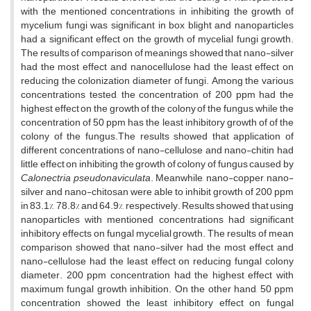
with the mentioned concentrations in inhibiting the growth of
mycelium fungi was significant in box blight and nanoparticles
had a significant effect on the growth of mycelial fungi growth.
The results of comparison of meanings showed that nano-silver
had the most effect and nanocellulose had the least effect on
reducing the colonization diameter of fungi. Among the various
concentrations tested, the concentration of 200 ppm had the
highest effect on the growth of the colony of the fungus, while the
concentration of 50 ppm has the least inhibitory growth of of the
colony of the fungus.The results showed that application of
different concentrations of nano-cellulose and nano-chitin had
little effect on inhibiting the growth of colony of fungus caused by
Calonectria pseudonaviculata
. Meanwhile, nano-copper, nano-
silver and nano-chitosan were able to inhibit growth of 200 ppm
in 83.1%, 78.8% and 64.9%, respectively. Results showed that using
nanoparticles with mentioned concentrations had significant
inhibitory effects on fungal mycelial growth. The results of mean
comparison showed that nano-silver had the most effect and
nano-cellulose had the least effect on reducing fungal colony
diameter. 200 ppm concentration had the highest effect with
maximum fungal growth inhibition. On the other hand, 50 ppm
concentration showed the least inhibitory effect on fungal