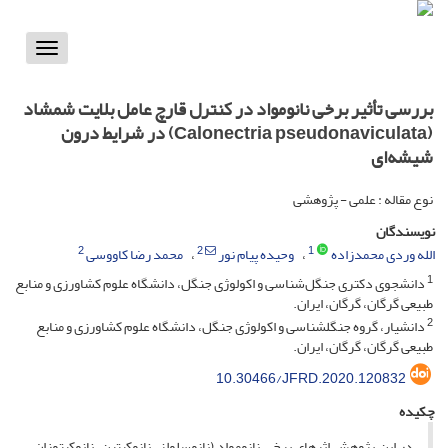
Toggle
vigation
بررسی تأثیر برخی نانو‌مواد در کنترل قارچ عامل بلایت شمشاد
(Calonectria pseudonaviculata) در شرایط درون
شیشه‌ای‌
نوع مقاله : علمی - پژوهشی
نویسندگان
2
2
1
الله وردی محمدزاده
وحیده پیام نور
محمد رضا کاووسی
1
دانشجوی دکتری جنگل‌شناسی و اکولوژی جنگل، دانشگاه علوم کشاورزی و منابع
طبیعی گرگان، گرگان، ایران.
2
دانشیار، گروه جنگلشناسی و اکولوژی جنگل، دانشگاه علوم کشاورزی و منابع
طبیعی گرگان، گرگان، ایران.
10.30466/JFRD.2020.120832
چکیده
در این پژوهش اثرهای برخی نانو­مواد (نانو­سلولز، نانو­کیتین، نانو­کیتوزان،