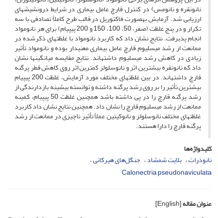
نانو­نقره و نانومس) در کنترل قارچ عامل بیماری در شرایط درون­شیشه­ای
ارزیابی شد. آزمایش به­صورت فاکتوریل در قالب طرح کاملاً تصادفی با سه
تکرار و در پنج غلظت (صفر، 50، 100، 150 و 200 پی­پی­ام) برای هر نانومواد
انجام پذیرفت. نتایج نشان داد که کاربرد نانومواد با غلظت­های ذکر­شده در
ممانعت از رشد میسلیوم قارچ عامل بیماری معنی­دار بوده و نانو­مواد تأثیر
زیادی در کاهش رشد میسلیوم داشته­اند. نتایج مقایسه میانگین­ها نشان
داد که نانونقره بیشترین اثر و نانوسلولز کمترین اثر روی کاهش قطر پرگنه
قارچ داشته­­اند. در بین غلظت­های مختلف مورد آزمایش، غلظت 200 پی­پی­ام
بیشترین تأثیر را بر روی رشد پرگنه داشته و توانسته بیشینه بازدارندگی از
رشد پرگنه قارچ را در پی داشته باشد همچنین غلظت 50 پی­پی­ام، کمینه
ممانعت از رشد میسلیوم قارچ را نشان داد. همچنین نتایج نشان داد کاربرد
غلظت­های مختلف نانوسلولز و نانوکیتین عملاً تأثیر ناچیزی در ممانعت از رشد
پرگنه قارچ را دارا هستند.
کلیدواژه‌ها
نانو‌ذرات
بلایت شمشاد
جنگل‌های هیرکانی
Calonectria pseudonaviculata
عنوان مقاله
[English]