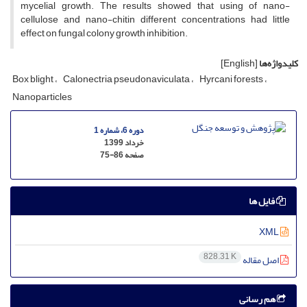
mycelial growth. The results showed that using of nano-
cellulose and nano-chitin different concentrations had little
effect on fungal colony growth inhibition.
کلیدواژه‌ها
[English]
Box blight
Calonectria pseudonaviculata
Hyrcani forests
Nanoparticles
دوره 6، شماره 1
خرداد 1399
صفحه
75-86
فایل ها
XML
828.31 K
اصل مقاله
هم رسانی