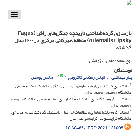
Toggle
vigation
بازسازی گرده‌شناختی تاریخچه جنگل‌های راش (‏Fagus
orientalis Lipsky‏) منطقه هیرکانی مرکزی در ۱۴۰۰ سال
گذشته
نوع مقاله : علمی - پژوهشی
نویسندگان
3
2
1
بهار عبداللهی
الیاس رمضانی کاکرودی
هانس یوستن
1
دانشجوی کارشناسی ارشد علوم و مهندسی جنگل، دانشکده منابع طبیعی،
دانشگاه ارومیه، ارومیه، ایران
2
دانشیار، گروه جنگلداری، دانشکده کشاورزی و منابع طبیعی، دانشگاه ارومیه،
ارومیه، ایران
3
استاد، گروه پالئواکولوژی و مطالعات تورب‌زار، انستیتو گیاه‌شناسی و اکولوژی،
دانشگاه گرایفسوالد، گرایفسوالد، آلمان
10.30466/JFRD.2021.121008