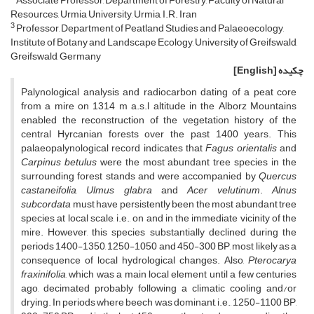
Associate Professor, Department of Forestry, Faculty of Natural
Resources, Urmia University, Urmia, I.R. Iran
3
Professor, Department of Peatland Studies and Palaeoecology,
Institute of Botany and Landscape Ecology, University of Greifswald,
Greifswald, Germany
چکیده
[English]
Palynological analysis and radiocarbon dating of a peat core
from a mire on 1314 m a.s.l altitude in the Alborz Mountains
enabled the reconstruction of the vegetation history of the
central Hyrcanian forests over the past 1400 years. This
palaeopalynological record indicates that
Fagus orientalis
and
Carpinus betulus
were the most abundant tree species in the
surrounding forest stands and were accompanied by
Quercus
castaneifolia
,
Ulmus glabra
and
Acer velutinum
.
Alnus
subcordata
must have persistently been the most abundant tree
species at local scale, i.e., on and in the immediate vicinity of the
mire. However, this species substantially declined during the
periods 1400-1350, 1250-1050 and 450-300 BP, most likely as a
consequence of local hydrological changes. Also,
Pterocarya
fraxinifolia
, which was a main local element until a few centuries
ago, decimated probably following a climatic cooling and/or
drying. In periods where beech was dominant, i.e., 1250-1100 BP,