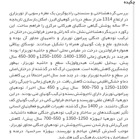
چکیده
بررسی گرده­شناختی و سن­سنجی رادیوکربن یک مغزه رسوبی از توربزاری
در ارتفاع 1314 متر از سطح دریا در کوه­های البرز، امکان بازسازی تاریخچه
۱۴۰۰ ساله پوشش گیاهی جنگل­های هیرکانی مرکزی را فراهم ساخت. این
رکورد دیرین­گرده­شناختی نشان داد که راش و ممرز فراوان­ترین درختان در
ترکیب توده­های جنگلی پیرامون توربزار و دامنه­های مجاور آن بوده و
بلندمازو، ملج و پلت گونه­های همراه را تشکیل می­دادند. توسکای ییلاقی
همواره فراوان­ترین درخت در مقیاس محلی (سطح و حاشیه توربزار) بوده؛
هرچند در بازه­های زمانی 1350-1400، 1050-1250 و 300-450 سال
پیش، به­دلیل تغییرات هیدرولوژیک سطح و حاشیه توربزار، به­طور
چشمگیری کاهش یافته است. همچنین، لرگ که در گذشته از درختان اصلی
در سطح و حاشیه توربزار بود، در چند صد سال اخیر احتمالاً در پی کاهش
دما و خشکی اقلیمی به­شدت کاهش یافت. در بازه­های زمانی با چیرگی راش
(1100-1250 و 750-900 سال پیش و 450 سال اخیر)، توده­های
پیرامونی توربزار دارای تاج­پوشش بسته و ترکیب گونه­ای غنی بودند. در این
دوره­ها، گیاهان علفی نورپسند و مهاجم، فراوانی کمی در ترکیب گونه­ای کف
جنگل داشتند. در 1400 سال گذشته، تغییرات اقلیمی و فعالیت­های انسانی
تأثیر تعیین­کننده­ای بر ساختار و ترکیب توده­های جنگلی منطقه داشته­اند.
در این دوره­ها (به­ویژه 1250-1350 و 550-700 سال پیش)، کاهش
چیرگی راش و بازشدن نسبی تاج­پوشش در توده­های جنگلی مجاور توربزار،
موجب گسترش گیاهان مهاجم و نورپسند، به­ویژه سرخس­ها، درمنه و
اسفناجیان، و تاحدی بارهنگ برگ­نیزه­ای شد.