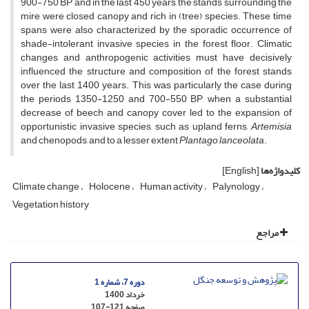
900-750 BP and in the last 450 years, the stands surrounding the
mire were closed canopy and rich in (tree) species. These time
spans were also characterized by the sporadic occurrence of
shade-intolerant invasive species in the forest floor. Climatic
changes and anthropogenic activities must have decisively
influenced the structure and composition of the forest stands
over the last 1400 years. This was particularly the case during
the periods 1350-1250 and 700-550 BP, when a substantial
decrease of beech and canopy cover led to the expansion of
opportunistic invasive species, such as upland ferns,
Artemisia
and chenopods, and to a lesser extent
Plantago lanceolata
.
کلیدواژه‌ها
[English]
Climate change
Holocene
Human activity
Palynology
Vegetation history
مراجع
دوره 7، شماره 1
خرداد 1400
صفحه
107-121