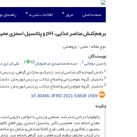
صفحه اصلی
مرور
اطلاعات نشریه
راهنمای ن
برهم‌کنش عناصر غذایی، ‏pH‏ و پتانسیل اسمزی محیط کشت بر کالوس‌زایی و جنین‌زایی درخت پائولونیا در شرایط درون شیشه‌ای
نوع مقاله : علمی - پژوهشی
نویسندگان
2
1
یاسین دومانی
سیدمحمدمهدی مرتضویان
علی ایزدی د
1
دانش‌آموخته کارشناسی ارشد، ژنتیک و به‌نژادی گیاهی، پردیس ابوری
2
دانشیار، گروه علوم زراعی و اصلاح نباتات، پردیس ابوریحان، دانشگاه 
3
دانشیار، گروه علوم زراعی و اصلاح نباتات، پردیس ابوریحان، دانشگاه
10.30466/JFRD.2021.53838.1569
چکیده
مغذی انجام شد؛ همچنین تأثیر پتانسیل اسمزی روی القای کالوس
با ترکیبات مختلف تنظیم کننده‌های رشد گیاهی انجام شد. نتایج نش