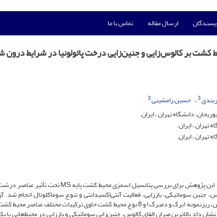
ویسندگان
ارسال مقاله
تماس با ما
3
3
ربندی
حسین رامشینی
حان، دانشگاه تهران ، ایران. ‏
تهران ، ایران. ‏
 تهران ، ایران.
، جنین سوماتیکی، باززایی، فعالیت آنتی‌اکسیدانتی و تنوع سوماکلونال انجام شد. آ
به‌صورت فاکتوریل در قالب طرح کاملاً تصادفی و شامل دو شاخص، ریزنمونه (برگ و دمبرگ) و 8 نوع محیط کشت حاوی ترکیبات مختلف عناص
ان داد بالاترین میران القای کالوس، جنین‌زایی ‌سوماتیکی و باززایی در محیط‌هایی با ی