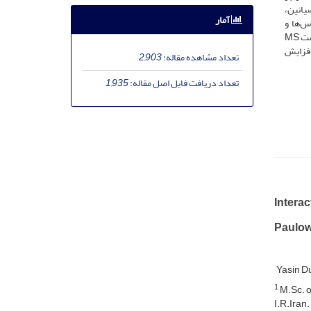
توسیانین،
آمار
حال سرعت رشد کالوس و تنوع سوماکلونال کاهش یافت. در محیط کشت 8، کالوس‌ها و
کالوس‌های‌جنین‌زا بدون سوختگی، شفاف، گیاهچه‌های باززا­شده شاداب‌تر و در برگ‌های گیاهچه‌ها بیشترین رنگ‌دانه‌ها مشاهده شد. در محیط‌های کشت MS
افزایش
تعداد مشاهده مقاله:
2,903
تعداد دریافت فایل اصل مقاله:
1,935
Interac
Paulown
Yasin 
1
M.Sc. o
I.R.Iran.‎