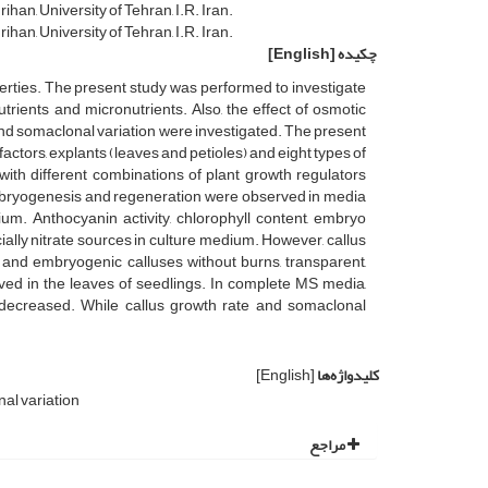
, University of Tehran, ‎I.R. Iran. ‎
, University of Tehran, ‎I.R. Iran. ‎
چکیده
[English]
perties. The present study was performed to investigate
rients and micronutrients. Also, the effect of osmotic
 and somaclonal variation were investigated. The present
actors, explants (leaves and petioles) and eight types of
ith different combinations of plant growth regulators
 embryogenesis and regeneration were observed in media
m. Anthocyanin activity, chlorophyll content, embryo
lly nitrate sources in culture medium. However, callus
 and embryogenic calluses without burns, transparent,
ed in the leaves of seedlings. In complete MS media,
ll decreased. While callus growth rate and somaclonal
کلیدواژه‌ها
[English]
al variation
مراجع