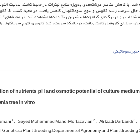
ابر عناصر درشت مغذی محیط کشت MS مشاهده شد. با کاهش عناصر درشت­مغذی به‌ویژه منابع نیترات در محیط کشت، فعالیت آن
کلروفیل، تعداد جنین و پتانسیل اسمزی افزایش یافت. با این 
نین و محتوای کلروفیل کاهش یافت، در­حالی­که سرعت رشد کالوس و تنوع سوماکلونال 
جنین‌سوماتیکی
tion of nutrients, pH and osmotic potential of culture medium
ia tree in vitro
1
2
3
Dumani
Seyed Mohammad Mahdi Mortazavian
Ali Izadi Darbandi
f Genetics & Plant Breeding, Department of Agronomy and Plant Breeding Sci