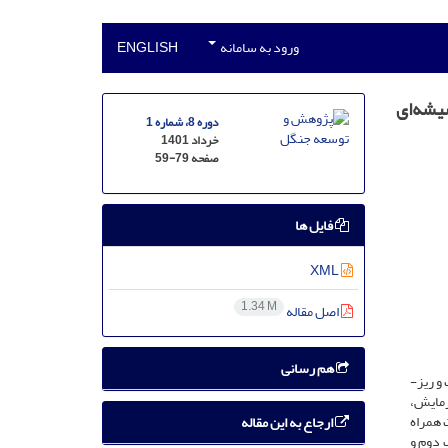
ورود به سامانه
ENGLISH
دوره 8، شماره 1
خرداد 1401
صفحه
59-79
فایل ها
XML
1.34 M
اصل مقاله
هم رسانی
پائولونیا درختی تندرشد، صنعتی و زینتی با خواص دارویی است. این پژوهش برای بررسی پتانسیل اسمزی محیط کشت پایه MS تحت تأثیر عناصر درشت و ریز­
زمایش،
ر محیط کشت همراه
ارجاع به این مقاله
ک دوم و