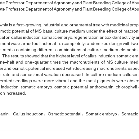
e Professor, Department of Agronomy and Plant Breeding, College of Aburihan
e Professor, Department of Agronomy and Plant Breeding, College of Aburihan
nia is a fast-growing, industrial and ornamental tree with medicinal pro
motic potential of MS basal culture medium under the effect of macronut
ial on callus induction, somatic embryo, regeneration, antioxidant activity
ment was carried out factorial in a completely randomized design with two f
e media containing different combinations of culture medium elements w
 The results showed that the highest level of callus induction, somatic
one-half and one-quarter times the macronutrients of MS culture mediu
 and osmotic potential increased with decreasing macronutrients, especia
h rate and somaclonal variation decreased. In culture medium, calluses
erated seedlings were more vibrant and the most pigments were observ
s induction, somatic embryo, osmotic potential, anthocyanin, chlorophy
ion increased.
yanin
Callus induction
Osmotic potential
Somatic embryo
Somaclon