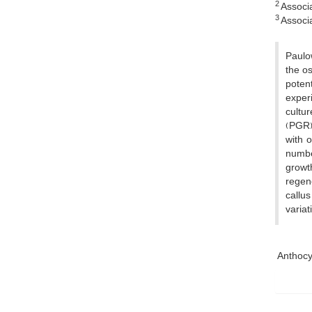
2
Associat
3
Associat
Paulow
the os
potent
experi
cultur
(PGR).
with 
number
growt
regen
callu
variat
Anthoc