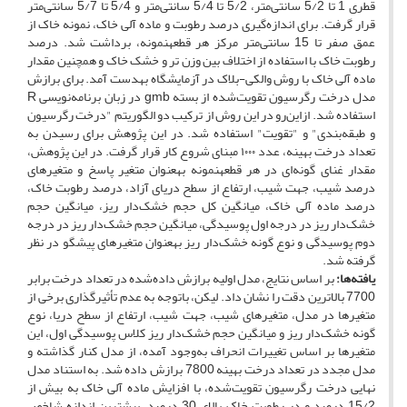
قطری 1 تا 5/2 سانتی‌متر، 5/2 تا 5/4 سانتی‌متر و 5/4 تا 5/7 سانتی‌متر
قرار گرفت. برای اندازه‌گیری درصد رطوبت و ماده آلی خاک، نمونه خاک از
عمق صفر تا 15 سانتی‌متر مرکز هر قطعه­نمونه، برداشت شد. درصد
رطوبت خاک با استفاده از اختلاف بین وزن تر و خشک خاک و همچنین مقدار
ماده آلی خاک با روش والکی-بلاک در آزمایشگاه به­دست آمد. برای برازش
مدل درخت رگرسیون تقویت‌شده از بسته gmb در زبان برنامه‌نویسی R
استفاده شد. از‌این‌رو در این روش از ترکیب دو الگوریتم "درخت رگرسیون
و طبقه‌بندی" و "تقویت" استفاده شد. در این پژوهش برای رسیدن به
تعداد درخت بهینه، عدد ۱۰۰۰ مبنای شروع کار قرار گرفت. در این پژوهش،
مقدار غنای گونه‌ای در هر قطعه­نمونه به­عنوان متغیر پاسخ و متغیرهای
درصد شیب، جهت شیب، ارتفاع از سطح دریای آزاد، درصد رطوبت خاک،
درصد ماده آلی خاک، میانگین کل حجم خشک‌دار ریز، میانگین حجم
خشک‌دار ریز در درجه اول پوسیدگی، میانگین حجم خشک‌دار ریز در درجه
دوم پوسیدگی و نوع گونه خشک‌دار ریز به­عنوان متغیرهای پیشگو در نظر
گرفته شد.
یافته‌ها:
بر اساس نتایج، مدل اولیه برازش‌ داده‌شده در تعداد درخت برابر
7700 بالاترین دقت را نشان داد. لیکن، با‌توجه ‌به عدم تأثیرگذاری برخی از
متغیرها در مدل، متغیرهای شیب، جهت شیب، ارتفاع از سطح دریا، نوع
گونه خشک‌دار ریز و میانگین حجم خشک‌دار ریز کلاس پوسیدگی اول، این
متغیرها بر اساس تغییرات انحراف به‌وجود ‌آمده، از مدل کنار گذاشته و
مدل مجدد در تعداد درخت بهینه 7800 برازش داده شد. به استناد مدل
نهایی درخت رگرسیون تقویت‌شده، با افزایش ماده آلی خاک به بیش از
15/2 درصد و در رطوبت خاک بالای 30 درصد، بیشترین اندازه شاخص