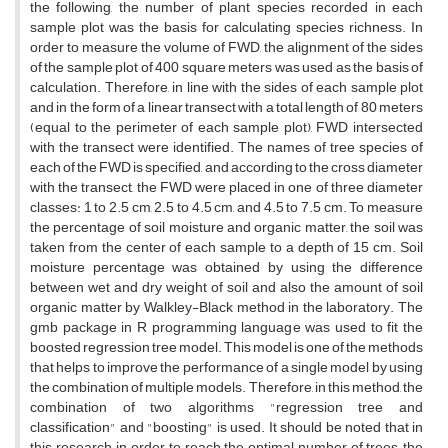
the following, the number of plant species recorded in each
sample plot was the basis for calculating species richness. In
order to measure the volume of FWD, the alignment of the sides
of the sample plot of 400 square meters was used as the basis of
calculation. Therefore, in line with the sides of each sample plot
and in the form of a linear transect with a total length of 80 meters
(equal to the perimeter of each sample plot), FWD intersected
with the transect were identified. The names of tree species of
each of the FWD is specified, and according to the cross diameter
with the transect, the FWD were placed in one of three diameter
classes: 1 to 2.5 cm, 2.5 to 4.5 cm, and 4.5 to 7.5 cm. To measure
the percentage of soil moisture and organic matter, the soil was
taken from the center of each sample to a depth of 15 cm. Soil
moisture percentage was obtained by using the difference
between wet and dry weight of soil and also the amount of soil
organic matter by Walkley-Black method in the laboratory. The
gmb package in R programming language was used to fit the
boosted regression tree model. This model is one of the methods
that helps to improve the performance of a single model by using
the combination of multiple models. Therefore, in this method, the
combination of two algorithms "regression tree and
classification" and "boosting" is used. It should be noted that in
this research, in order to reach the optimal number of trees, the