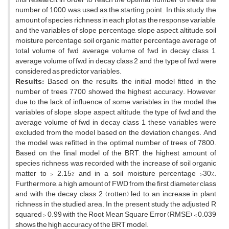
number of 1000 was used as the starting point. In this study, the
amount of species richness in each plot as the response variable,
and the variables of slope percentage, slope aspect, altitude, soil
moisture percentage, soil organic matter percentage, average of
total volume of fwd, average volume of fwd in decay class 1,
average volume of fwd in decay class 2 and the type of fwd were
considered as predictor variables.
Results:
Based on the results, the initial model fitted in the
number of trees 7700 showed the highest accuracy. However,
due to the lack of influence of some variables in the model, the
variables of slope, slope aspect, altitude, the type of fwd and the
average volume of fwd in decay class 1, these variables were
excluded from the model based on the deviation changes. And
the model was refitted in the optimal number of trees of 7800.
Based on the final model of the BRT, the highest amount of
species richness was recorded with the increase of soil organic
matter to > 2.15% and in a soil moisture percentage >30%.
Furthermore, a high amount of FWD from the first diameter class
and with the decay class 2 (rotten) led to an increase in plant
richness in the studied area. In the present study, the adjusted R
squared > 0.99 with the Root Mean Square Error (RMSE) < 0.039
shows the high accuracy of the BRT model.