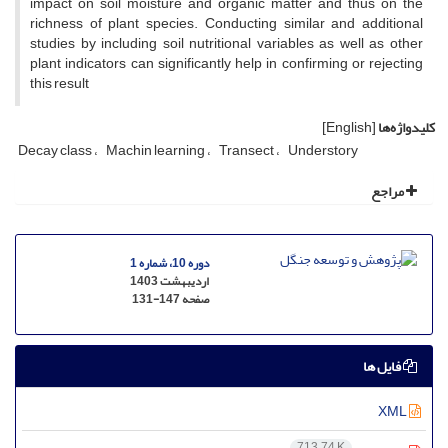
impact on soil moisture and organic matter and thus on the
richness of plant species. Conducting similar and additional
studies by including soil nutritional variables as well as other
plant indicators can significantly help in confirming or rejecting
this result
کلیدواژه‌ها
[English]
Decay class
Machin learning
Transect
Understory
مراجع
دوره 10، شماره 1
اردیبهشت 1403
صفحه
131-147
فایل ها
XML
713.74 K