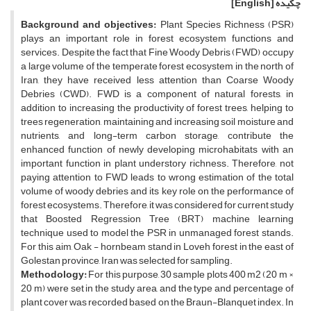
چکیده
[English]
Background and objectives:
Plant Species Richness (PSR)
plays an important role in forest ecosystem functions and
services. Despite the fact that Fine Woody Debris (FWD) occupy
a large volume of the temperate forest ecosystem in the north of
Iran, they have received less attention than Coarse Woody
Debries (CWD). FWD is a component of natural forests, in
addition to increasing the productivity of forest trees, helping to
trees regeneration, maintaining and increasing soil moisture and
nutrients, and long-term carbon storage, contribute the
enhanced function of newly developing microhabitats with an
important function in plant understory richness. Therefore, not
paying attention to FWD leads to wrong estimation of the total
volume of woody debries and its key role on the performance of
forest ecosystems. Therefore, it was considered for current study
that Boosted Regression Tree (BRT) machine learning
technique used to model the PSR in unmanaged forest stands.
For this aim, Oak - hornbeam stand in Loveh forest in the east of
Golestan province, Iran was selected for sampling.
Methodology:
For this purpose, 30 sample plots 400 m2 (20 m ×
20 m) were set in the study area, and the type and percentage of
plant cover was recorded based on the Braun-Blanquet index. In