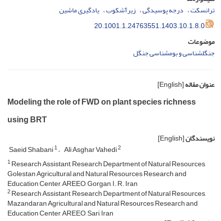
ترانسکت
درجه پوسیدگی
زیرآشکوب
یادگیری ماشین
20.1001.1.24763551.1403.10.1.8.0
موضوعات
جنگل­­شناسی و بوم­شناسی جنگل
عنوان مقاله
[English]
Modeling the role of FWD on plant species richness
using BRT
نویسندگان
[English]
1
2
Saeid Shabani
Ali Asghar Vahedi
1
Research Assistant, Research Department of Natural Resources,
Golestan Agricultural and Natural Resources Research and
Education Center, AREEO, Gorgan, I. R. Iran
2
Research Assistant, Research Department of Natural Resources,
Mazandaran Agricultural and Natural Resources Research and
Education Center, AREEO, Sari, Iran