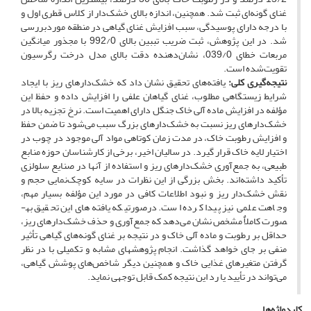
غنای گونه‌ای ثبت شد. همچنین، اندازه بالای خشک‌دار از کلاس قطری اول و
با درجه دارای پوسیدگی، سبب افزایش غنای گیاهی در منطقه موردبررسی
شد. در این پژوهش، ثبت ضریب تببین بالای 992/0 با مجذور میانگین
مربعات خطای 039/0، نشان‌دهنده دقت بالای مدل درخت رگرسیون
تقویت‌شده است.
نتیجه‌گیری کلی:
یافته‌های تحقیق نشان داد که خشک‌دارهای ریز با ایجاد
شرایط زیستگاهی مطلوب، غنای گیاهان علفی را افزایش داده و حفظ این
مؤلفه در افزایش ماده آلی خاک جنگل دارای اهمیت است. نرخ تجزیه بالا در
خشک‌دارهای ریز نسبت به خشک‌دارهای بزرگ سبب می‌شود تا ضمن حفظ
و افزایش رطوبت خاک، در مدت زمان کوتاهی مواد آلی موجود در چوب در
اختیار لایه خاک قرار گیرد. در سالیان اخیر، برخی از کارشناسان حوزه منابع
طبیعی، به جمع‌آوری خشک‌دارهای ریز و استفاده از آنها در صنایع سلولزی
تأکید داشته‌اند. بخش بزرگی از این نظرات در سایه کوچک‌نمایی حجم و
نقش خشک‌دار ریز و نبود اطلاعات کافی در مورد این مؤلفه بسیار مهم،
وجاهت علمی نیز پیدا کرده است. درصورتی­که یافته‌های این تحقیق به­
صورت کاملاٌ مشخص نشان می‌دهد که جمع‌آوری و حذف خشک‌دارهای ریز،
حداقل بر رطوبت و ماده آلی خاک و در نتیجه بر غنای گونه‌های گیاهی تأثیر
منفی بر جای خواهد گذاشت. انجام پژوهش­های مشابه و تکمیلی با در نظر
گرفتن متغیرهای غذایی خاک و همچنین دیگر شاخص‌های پوشش گیاهی،
می‌تواند در تأیید یا رد این نتیجه کمک قابل توجهی نماید.
کلیدواژه‌ها