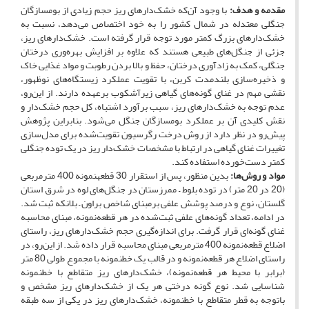
مقدمه و هدف:
با وجود آن‌که خشک‌دارهای ریز حجم زیادی از بوم­سازگان
جنگلی معتدله در شمال کشور را به خود اختصاص می‌دهد، نسبت به
خشک‌دارهای بزرگ کمتر مورد توجه قرار گرفته است. خشک‌دارهای ریز،
جزئی از جنگل‌های طبیعی هستند که علاوه بر افزایش بهره‌وری درختان
جنگلی، کمک به زادآوری درختان، حفظ و بالا بردن رطوبت و مواد غذایی خاک
و ذخیره‌سازی بلندمدت کربن، با تقویت عملکرد زیستگاه‌های نوظهور،
نقشی مهم در غنای گونه‌های گیاهی زیرآشکوب برعهده دارند. از این‌رو،
عدم توجه به خشک‌دارهای ریز، سبب برآورد اشتباه، کل حجم خشک‌دار و
نقش کلیدی آن بر عملکرد بوم­سازگان جنگل می‌شود. بنابراین پژوهش
پیش‌رو در نظر دارد از روش درخت رگرسیون تقویت‌شده برای مدل‌سازی
تغییرات غنای گیاهی در ارتباط با مشخصات خشک‌دار ریز در یک توده جنگلی
کمتر دست‌خورده استفاده کند.
مواد و روش‌ها:
بدین منظور، پس از استقرار 30 قطعه­نمونه 400 مترمربعی
(20 در 20 متر) در توده بلوط – ممرزستان در جنگل‌های لوه در شرق استان
گلستان، نوع و درصد پوشش علفی بر‌مبنای شاخص براون – بلانکه ثبت شد.
در ادامه، تعداد گونه‌های علفی ثبت‌شده در هر قطعه‌نمونه، مبنای محاسبه
غنای گونه‌ای قرار گرفت. برای اندازه‌گیری حجم خشک‌دارهای ریز، راستای
اضلاع قطعه‌نمونه 400 مترمربعی مبنای محاسبه قرار داده شد. از این‌رو، در
راستای اضلاع هر قطعه‌نمونه و در قالب یک خط­نمونه با مجموع طولی 80 متر
(برابر با محیط هر قطعه‌نمونه)، خشک‌دارهای ریز متقاطع با خط­نمونه
شناسایی شد. نوع گونه درختی هر یک از خشک‌دارهای ریز مشخص و
با‌توجه به قطر متقاطع با خط­نمونه، خشک‌دارهای ریز در یکی از سه طبقه