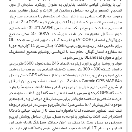
آبی یا پوشش گیاهی باشند؛ بنابراین به عنوان رویکرد سنجش از دور،
تصحیح اتمسفر برای به حداقل رساندن این اثرات و تبدیل مقادیر عدد
رقومی به بازتاب سطحی مورد نیاز است. این پژوهش با هدف بررسی چهار
مدل تصحیح اتمسفریک، شامل (1) تفریق شئ تیره (DOS)، (2) تحلیل
اتمسفری خط دید سریع ابرمکعب‌های طیفی (FLAASH)، (3) شبیه‌سازی
دوم سیگنال ماهواره‌ای در طیف خورشیدی (6SV)، (4) مدل تصحیح
توپوگرافی اتمسفر (ATCOR) و مقایسه آنها با تصویر اصلی سنجنده OLI
برای تخمین مقدار زی­توده روی زمینی (AGB) جنگل سری 11 آواردیم حوزۀ
نه شفارود استان گیلان انجام شد تا اثربخشی روش­های تصحیح اتمسفریک
برای ماهواره 8Landsat بررسی شود.
مواد و روش­ها: برای برآورد زی­توده، تعداد 246 قطعه‌نمونه 3600 مترمربعی
با ابعاد شبکه 300 × 300 متر به‌صورت منظم تصادفی در عرصه پیاده شد.
برای نمونه­برداری و پیدا کردن قطعات نمونه از دستگاه GPS دستی (مدل
Garmin GPS MAP 64s با دقت 3± متر) استفاده شد و برای این کار قبل
از شروع آماربرداری طول و عرض جغرافیایی نقاط (قطعات نمونه) را وارد
دستگاه GPS کرده و سپس با استفاده از دستگاه فوق قطعات نمونه در
عرصه مشخص و مشخصه‌های قطر برابرسینه، ارتفاع درختان و درختچه‌های
موجود (قطر بیش از 5/7 سانتی‌متر) اندازه‌گیری و سپس در فرم­های مربوطه
ثبت شد. تصاویر سنجنده OLI ماهواره لندست 8 از سایت جهانی USGS
استخراج شد. انتخاب تصاویر با توجه به فصل، میزان حداقل پوشش ابری و
همچنین در فصل رویش نزدیکی به زمان حداکثر سبزینگی انجام شد. این
تصاویر در سطح L1T ارائه شده و با نقشه‌های رقومی کاملاً انطباق دارد. در