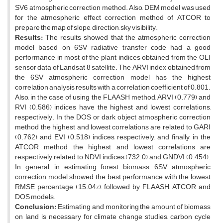
SV6 atmospheric correction method. Also, DEM model was used
for the atmospheric effect correction method of ATCOR to
prepare the map of slope, direction, sky visibility.
Results:
The results showed that the atmospheric correction
model based on 6SV radiative transfer code had a good
performance in most of the plant indices obtained from the OLI
sensor data of Landsat 8 satellite. The ARVI index obtained from
the 6SV atmospheric correction model has the highest
correlation analysis results with a correlation coefficient of 0.801.
Also, in the case of using the FLAASH method, ARVI (0.779) and
RVI (0.586) indices have the highest and lowest correlations,
respectively. In the DOS or dark object atmospheric correction
method, the highest and lowest correlations are related to GARI
(0.762) and EVI (0.518) indices, respectively, and finally, in the
ATCOR method, the highest and lowest correlations are
respectively related to NDVI indices (732.0) and GNDVI (0.454).
In general, in estimating forest biomass, 6SV atmospheric
correction model showed the best performance with the lowest
RMSE percentage (15.04%), followed by FLAASH, ATCOR and
DOS models.
Conclusion:
Estimating and monitoring the amount of biomass
on land is necessary for climate change studies, carbon cycle