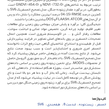
ترتیب مربوط به شاخص‌های NDVI (732/0) و GNDVI (454/0) است.
به‌طورکلی، در برآورد مقدار زی­توده جنگل، مدل تصحیح اتمسفریک SV6 با
کمترین درصد RMSE (04/15 درصد) بهترین عملکرد را نشان داد و پس
از آن مدل‌های FLAASH، ATCOR و DOS بیشترین دقت را داشتند.
نتیجه­گیری کلی: برآورد و پایش میزان بیوماس روی زمینی برای مطالعات
تغییر اقلیم، تولید چرخه کربن، تخصیص مواد غذایی و انباشت سوخت،
مطالعات رفتار آتش و ... در اکوسیستم ضروری است. همچنین اعمال
تصحیحات اتمسفری بر روی باندهای اصلی تصاویر در فرایند پیش­پردازش
قبل از طبقه­بندی و استخراج شاخص­های گیاهی جهت رفع اثرات ناخواسته
اتمسفر امری ضروری و اجتناب­ناپذیر است و سبب بهبود صحت نتایج
می‌شود. از نتایج به‌دست ‌آمده در پژوهش حاضر می‌توان پیشنهاد کرد که
مدل تصحیح اتمسفریک SV6، با ادغام بخار آب و عمق نوری آئروسل حاصل
از محصولات MODIS، برای تخمین زی­توده روی زمینی بر اساس داده‌های
سنجش‌ازدور مناسب‌تر است، به‌ویژه هنگام استفاده از داده‌هایی که در
تابستان به­دست می‌آیند، زمانی که بخار آب و دما هر دو بالا است و تاج
پوشش جنگل در توسعه کامل است.در نهایت، پیشنهاد می‌شود که از مدل
تصحیح اتمسفریک SV6 برای برآورد زی­توده روی زمینی جنگل موردبررسی
بر اساس داده‌های سنجش‌ازدور استفاده شود.
کلیدواژه‌ها
اتمسفر
زیست‌توده
لندست 8
طبقه‌بندی
SV6