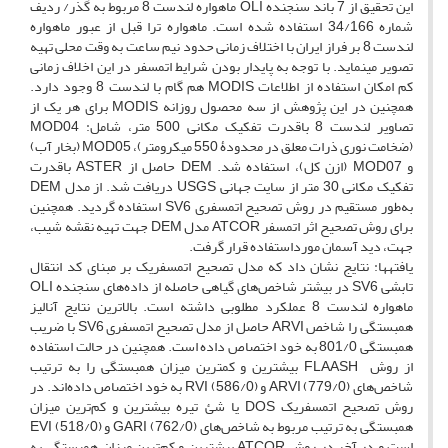
این تحقیق از 7 باند سنجنده OLI ماهواره لندست 8 مربوط به گذر/ ردیف
شماره 34/166 استفاده شده است. ماهواره ترا قبل از عبور ماهواره
لندست 8 بر فراز ایران با اختلاف زمانی حدود نیم ساعت به وقت محلی تهیه
تصویر می­نماید. با توجه به پایدار بودن شرایط اتمسفر در این اخلاف زمانی
کم امکان استفاده از اطلاعات MODIS هم گام با لندست 8 وجود دارد.
همچنین در این پژوهش از سه محصول روزانه MODIS برای هر یک از
تصاویر لندست 8 باقدرت تفکیک مکانی 500 متر، شامل: MOD04
(ضخامت نوری ذرات معلق در محدودۀ 550 میکرومتر)، MOD05 (بخار آب)
و MOD07 (ازن کل)، استفاده شد. DEM حاصل از ASTER باقدرت
تفکیک مکانی 30 متر از سایت جهانی USGS دریافت شد. از مدل DEM
به‌طور مستقیم در روش تصحیح اتمسفری SV6 استفاده گردید. همچنین
برای روش تصحیح اثر اتمسفر ATCOR مدل DEM جهت تهیه نقشه شیب،
جهت، دید آسمان مورداستفاده قرار گرفت.
یافته­ها: نتایج نشان داد که مدل تصحیح اتمسفریک بر مبنای کد انتقال
تابشی SV6 در بیشتر شاخص‌های گیاهی حاصله از داده‌های سنجنده OLI
ماهواره لندست 8 عملکرد مطلوبی داشته است. بالاترین نتایج آنالیز
همبستگی را شاخص ARVI حاصل از مدل تصحیح اتمسفری SV6 با ضریب
همبستگی 801/0 به خود اختصاص داده است. همچنین در حالت استفاده
از روش FLAASH بیشترین و کمترین میزان همبستگی را به ترتیب
شاخص‌های ARVI (779/0) و RVI (586/0) به خود اختصاص داده‌اند. در
روش تصحیح اتمسفریک DOS یا شئ تیره بیشترین و کم‌ترین میزان
همبستگی به ترتیب مربوط به شاخص‌های GARI (762/0) و EVI (518/0)
است و در آخر در روش ATCOR بیشترین و کم‌ترین میزان همبستگی به