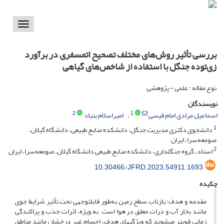
Toggle
vigation
بررسی تأثیر روش‌های مختلف تصحیح اتمسفری در برآورد
زی‌توده جنگل با استفاده از شاخص‌های گیاهی
نوع مقاله : علمی - پژوهشی
نویسندگان
2
1
اسماعیل مرادی امام قیسی
امیراسلام بنیاد
1
دانشجوی دکتری مدیریت جنگل، دانشکده منابع طبیعی، دانشگاه گیلان،
صومعه‌سرا، ایران
2
استاد، گروه جنگلداری، دانشکده منابع طبیعی دانشگاه گیلان، صومعه‌سرا، ایران
10.30466/JFRD.2023.54911.1693
چکیده
مقدمه و هدف: بازتاب سطح زمین به‌طور قابل­توجهی تحت تأثیر شرایط جوی
مانند بخار آب و ذرات معلق در هوا است. به ویژه، اثرات جذب و پراکندگی
زمانی قوی­تر می­شوند که ویژگی­های هدف، اجسام غیر درخشان مانند مناطق