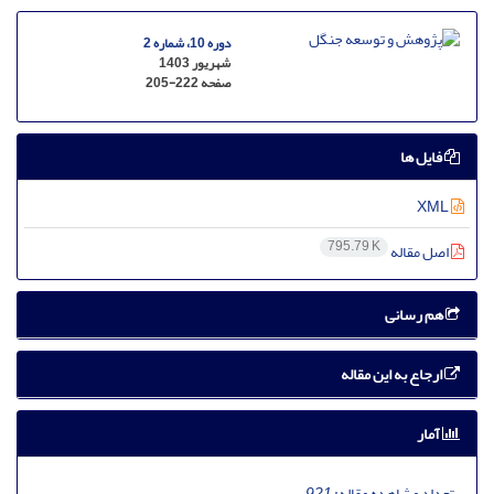
دوره 10، شماره 2
شهریور 1403
صفحه
205-222
فایل ها
XML
795.79 K
اصل مقاله
هم رسانی
ارجاع به این مقاله
آمار
تعداد مشاهده مقاله:
921