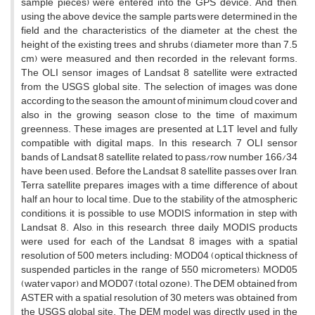
sample pieces) were entered into the GPS device. And then,
using the above device, the sample parts were determined in the
field and the characteristics of the diameter at the chest, the
height of the existing trees and shrubs (diameter more than 7.5
cm) were measured and then recorded in the relevant forms.
The OLI sensor images of Landsat 8 satellite were extracted
from the USGS global site. The selection of images was done
according to the season, the amount of minimum cloud cover and
also in the growing season close to the time of maximum
greenness. These images are presented at L1T level and fully
compatible with digital maps. In this research, 7 OLI sensor
bands of Landsat 8 satellite related to pass/row number 166/34
have been used. Before the Landsat 8 satellite passes over Iran,
Terra satellite prepares images with a time difference of about
half an hour to local time. Due to the stability of the atmospheric
conditions, it is possible to use MODIS information in step with
Landsat 8. Also, in this research, three daily MODIS products
were used for each of the Landsat 8 images with a spatial
resolution of 500 meters, including: MOD04 (optical thickness of
suspended particles in the range of 550 micrometers), MOD05
(water vapor) and MOD07 (total ozone). The DEM obtained from
ASTER with a spatial resolution of 30 meters was obtained from
the USGS global site. The DEM model was directly used in the