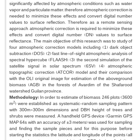
significantly affected by atmospheric conditions such as water
vapor and particulate matter; therefore, atmospheric correction is
needed to minimize these effects and convert digital number
values to surface reflection.
Therefore, as a remote sensing
approach, atmospheric correction is required to minimize these
effects and convert digital number (DN) values ​​to surface
reflectance. The main objective of this research was to study of
four atmospheric correction models, including (1) dark object
subtraction (DOS), (2) fast line-of-sight atmospheric analysis of
spectral hypercube (FLAASH), (3) the second simulation of the
satellite signal in solar spectrum (6SV), (4) atmospheric
topographic correction (ATCOR) model and their comparison
with the OLI original image for estimation of the aboveground
biomass (AGB) in the forests of Avardim of the Shafarood
watershed, Guilan province.
Methodology:
In order to estimate of biomass, 246 plots (3600
2
m
) were established as systematic-random sampling pattern
with 300m×300m dimensions and DBH, height of trees and
shrubs were measured. A handheld GPS device (Garmin GPS
MAP 64s with an accuracy of ±3 meters) was used for sampling
and finding the sample pieces, and for this purpose, before
starting the statistics, the latitude and longitude of the points (all