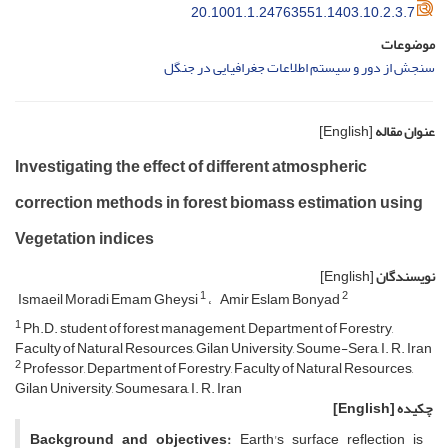
20.1001.1.24763551.1403.10.2.3.7
موضوعات
سنجش از دور و سیستم اطلاعات جغرافیایی در جنگل
عنوان مقاله
[English]
Investigating the effect of different atmospheric
correction methods in forest biomass estimation using
Vegetation indices
نویسندگان
[English]
1
2
Ismaeil Moradi Emam Gheysi
Amir Eslam Bonyad
1
Ph.D. student of forest management, Department of Forestry,
Faculty of Natural Resources, Gilan University, Soume-Sera, I. R. Iran
2
Professor, Department of Forestry, Faculty of Natural Resources,
Gilan University, Soumesara, I. R. Iran
چکیده
[English]
Background and objectives:
Earth's surface reflection is