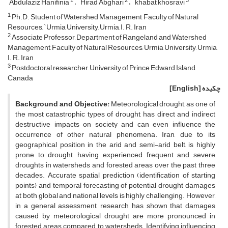
1
2
3
Abdulaziz Hanifinia
Hirad Abghari
khabat khosravi
1
Ph.D. Student of Watershed Management, Faculty of Natural
Resources, `Urmia University, Urmia, I. R. Iran
2
Associate Professor, Department of Rangeland and Watershed
Management, Faculty of Natural Resources, Urmia University, Urmia,
I. R. Iran
3
Postdoctoral researcher, University of Prince Edward Island,
Canada
چکیده
[English]
Background and Objective:
Meteorological drought, as one of
the most catastrophic types of drought, has direct and indirect
destructive impacts on society and can even influence the
occurrence of other natural phenomena. Iran, due to its
geographical position in the arid and semi-arid belt, is highly
prone to drought, having experienced frequent and severe
droughts in watersheds and forested areas over the past three
decades. Accurate spatial prediction (identification of starting
points) and temporal forecasting of potential drought damages
at both global and national levels is highly challenging. However,
in a general assessment, research has shown that damages
caused by meteorological drought are more pronounced in
forested areas compared to watersheds. Identifying influencing