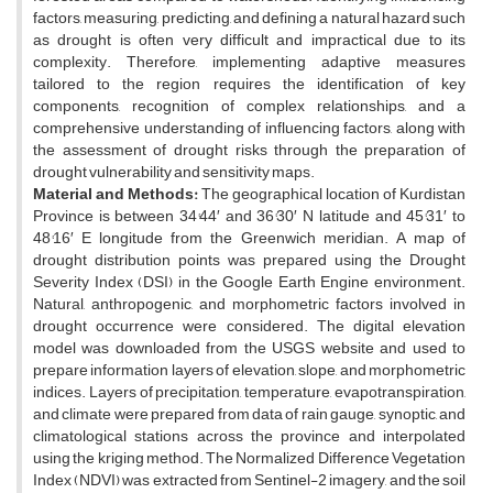
factors, measuring, predicting, and defining a natural hazard such
as drought is often very difficult and impractical due to its
complexity. Therefore, implementing adaptive measures
tailored to the region requires the identification of key
components, recognition of complex relationships, and a
comprehensive understanding of influencing factors, along with
the assessment of drought risks through the preparation of
drought vulnerability and sensitivity maps.
Material and Methods:
The geographical location of Kurdistan
Province is between 34°44′ and 36°30′ N latitude and 45°31′ to
48°16′ E longitude from the Greenwich meridian. A map of
drought distribution points was prepared using the Drought
Severity Index (DSI) in the Google Earth Engine environment.
Natural, anthropogenic, and morphometric factors involved in
drought occurrence were considered. The digital elevation
model was downloaded from the USGS website and used to
prepare information layers of elevation, slope, and morphometric
indices. Layers of precipitation, temperature, evapotranspiration,
and climate were prepared from data of rain gauge, synoptic, and
climatological stations across the province and interpolated
using the kriging method. The Normalized Difference Vegetation
Index (NDVI) was extracted from Sentinel-2 imagery, and the soil