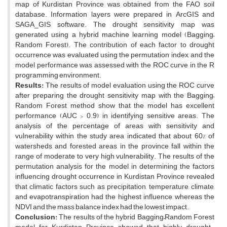
map of Kurdistan Province was obtained from the FAO soil
database. Information layers were prepared in ArcGIS and
SAGA_GIS software. The drought sensitivity map was
generated using a hybrid machine learning model (Bagging–
Random Forest). The contribution of each factor to drought
occurrence was evaluated using the permutation index, and the
model performance was assessed with the ROC curve in the R
programming environment.
Results:
The results of model evaluation using the ROC curve
after preparing the drought sensitivity map with the Bagging–
Random Forest method show that the model has excellent
performance (AUC > 0.9) in identifying sensitive areas. The
analysis of the percentage of areas with sensitivity and
vulnerability within the study area indicated that about 60% of
watersheds and forested areas in the province fall within the
range of moderate to very high vulnerability. The results of the
permutation analysis for the model in determining the factors
influencing drought occurrence in Kurdistan Province revealed
that climatic factors such as precipitation, temperature, climate,
and evapotranspiration had the highest influence, whereas the
NDVI and the mass balance index had the lowest impact.
Conclusion:
The results of the hybrid Bagging–Random Forest