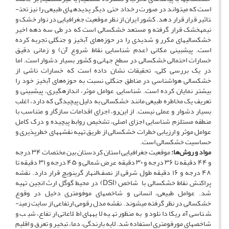
است که می­تواند در صورت رخداد حتی دیگر پدیده­های طبیعی را نیز تحت­
تاثیر قرار قرار دهد. کشور ایران از نظر موقعیت جغرافیایی در نوار خشک و
نیمه­خشک قرار گرفته و مستعد خشکسالی است که در طی سه دهه اخیر
خشکسالی­های مکرر و شدیدی را در حوزه‌های آبخیز و جنگلی تجربه کرده
است. پیش­بینی مکانی (­عدم شناسایی نقاط شروع آن) و زمانی دقیق
خسارات احتمالی خشکسالی در سطح جهانی و کشور بسیار دشوار است. اما
در یک بررسی کلی، تحقیقات نشان داده است که خسارات ناشی از
خشکسالی هواشناسی در مناطق جنگلی نسبت به حوزه‌های آبخیز خود را
بیشتر نمایان کرده است. شناسایی عوامل موثر، اندازه­گیری، پیش­بینی و
تعریف یک مخاطره طبیعی مانند خشکسالی به دلیل پیچیدگی که دارد، اغلب
بسیار دشوار و عملی نیست. از این‌رو، اجرای اقدامات سازگار و متناسب با
منطقه مستلزم شناسایی اجزای اصلی، تشخیص روابط پیچیده و درک کامل
عوامل موثر و ارزیابی خطرات خشکسالی از طریق تهیه نقشه­های خطرپذیری و
حساسیت خشکسالی است.
مواد و روش‌ها:
موقعیت جغرافیایی استان کردستان بین مختصات ۳۴ درجه
و ۴۴ دقیقه تا ۳۶ درجه و ۳۰ دقیقه عرض شمالی و ۴۵ درجه و ۳۱ دقیقه تا
۴۸ درجه و ۱۶ دقیقه طول شرقی از نصف‌النهار گرینویچ قرار دارد. نقشه
پراکنش نقاط خشکسالی با شاخص (DSI) در محیط گوگل ارث انجین تهیه
شد. عوامل طبیعی، انسانی و شاخص­های موفومتری دخیل در وقوع
خشکسالی در نظر گرفته می­شوند. نقشه مدل رقومی ارتفاعی از سایت زمین­
شناسی آمریکا دانلود و به‌منظور تهیه لایه­های اطلاعاتی ارتفاع، شیب و
شاخص­های مورفومتری استفاده شد. لایه بارندگی، دما، تبخیر و تعرق و اقلیم