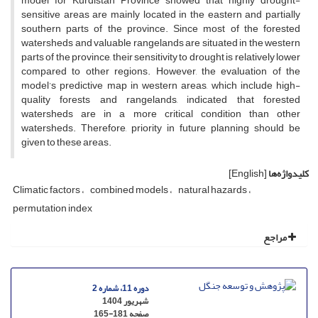
model for Kurdistan Province showed that highly drought-
sensitive areas are mainly located in the eastern and partially
southern parts of the province. Since most of the forested
watersheds and valuable rangelands are situated in the western
parts of the province, their sensitivity to drought is relatively lower
compared to other regions. However, the evaluation of the
model’s predictive map in western areas, which include high-
quality forests and rangelands, indicated that forested
watersheds are in a more critical condition than other
watersheds. Therefore, priority in future planning should be
given to these areas.
کلیدواژه‌ها
[English]
Climatic factors
combined models
natural hazards
permutation index
مراجع
دوره 11، شماره 2
شهریور 1404
صفحه
165-181