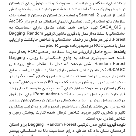
از داده­های ایستگاه­های بارانسنجی،­ سنوپتیک و کلیماتولوژی برای کل استان
تهیه و با روش کریجینگ آماده شد. لایه شاخص تفاوت نرمال شده پوشش
گیاهی از تصاویر Sentinel_2 و نقشه خاک استان کردستان از نقشه خاک
سازمان فائو استخراج شد. نقشه­های لایه­های اطلاعاتی در نرم‌افزار ArcGIS
و SAGA_GIS تهیه خواهد شد. نقشه مناطق دارای حساسیت به
خشکسالی با استفاده از مدل یادگیری ماشین ترکیبی Bagging – Random
Forest، تاثیر هر عامل در رخداد خشکسالی با شاخص جایگشت و ارزیابی
مدل با منحنی ROC در محیط برنامه نویسی R انجام شد.
یافته‌ها:
نتایج حاصل از ارزیابی مدل­ با استفاده از منحنی ROC بعد از تهیه
نقشه حساسیت­پذیری منطقه به وقوع خشکسالی با روش Bagging –
Random Forest نشان می­دهد که مدل با مقدار سطح زیرمنحنی
(9/0AUC> ) در تعیین مناطق حساس دارای عملکرد سطح عالی است. نتایج
حاصل از بررسی درصد مساحت مناطق حساس و دارای آسیب‌پذیری در
محدوده مورد بررسی نشان می‌دهد که حدود 60 درصد حوزه‌های آبخیز و
جنگلی استان در محدوده مناطق دارای آسیب پذیری متوسط تا خیلی زیاد
قرار دارد. نتایج حاصل از بررسی جایگشت (Permutation‌) برای مدل فوق
در تعیین عوامل موثر بر رخداد خشکسالی در استان کردستان نشان می­دهد
که عوامل جوی مانند بارندگی، دما، اقلیم و تبخیر و تعرق به ترتیب بیشترین
تاثیر و کمترین تاثیر مربوط شاخص نرمال شده تفاوت پوشش زمین و
شاخص تعادل جرم است.
نتیجه‌گیری:
نتایج مدل ترکیبی Bagging – Random Forest برای استان
کردستان نشان داد که مناطق دارای حساسیت بالا به خشکسالی بیشتر