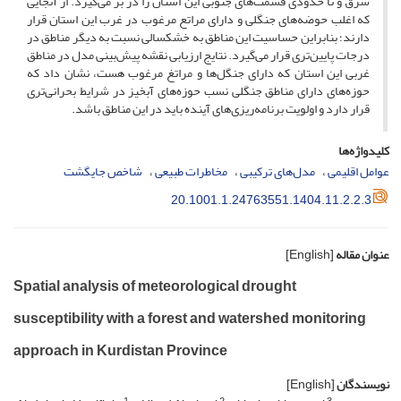
شرق و تا حدودی قسمت‌های جنوبی این استان را در بر می‌گیرد. از آنجایی
که اغلب حوضه‌های جنگلی و دارای مراتع مرغوب در غرب این استان قرار
دارند؛ بنابراین حساسیت این مناطق به خشکسالی نسبت به دیگر مناطق در
درجات پایین‌تری قرار می‌گیرد. نتایج ارزیابی نقشه‌ پیش‌بینی مدل در مناطق
غربی این استان که دارای جنگل‌ها و مراتغ مرغوب هست، نشان داد که
حوزه‌های دارای مناطق جنگلی نسب حوزه‌های آبخیز در شرایط بحرانی‌تری
قرار دارد و اولویت برنامه‌ریزی‌های آینده باید در این مناطق باشد.
کلیدواژه‌ها
عوامل اقلیمی
مدل‌های ترکیبی
مخاطرات طبیعی
شاخص جایگشت
20.1001.1.24763551.1404.11.2.2.3
عنوان مقاله
[English]
Spatial analysis of meteorological drought
susceptibility with a forest and watershed monitoring
approach in Kurdistan Province
نویسندگان
[English]