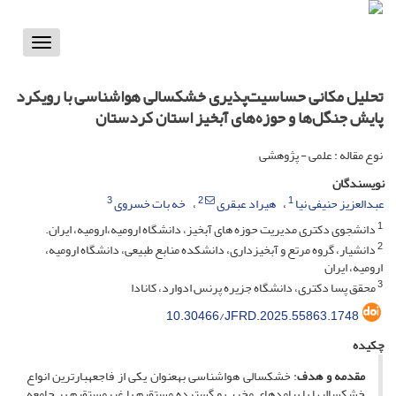
Toggle
vigation
تحلیل مکانی حساسیت‌پذیری خشکسالی هواشناسی با رویکرد
پایش جنگل‌ها و حوزه‌های آبخیز استان کردستان
نوع مقاله : علمی - پژوهشی
نویسندگان
3
2
1
عبدالعزیز حنیفی نیا
هیراد عبقری
خه بات خسروی
1
دانشجوی دکتری مدیریت حوزه های آبخیز، دانشگاه ارومیه،ارومیه، ایران.
2
دانشیار، گروه مرتع و آبخیزداری، دانشکده منابع طبیعی، دانشگاه ارومیه‌،
ارومیه، ایران
3
محقق پسا دکتری، دانشگاه جزیره پرنس ادوارد، کانادا
10.30466/JFRD.2025.55863.1748
چکیده
مقدمه و هدف
: خشکسالی هواشناسی به­عنوان یکی از فاجعه­بارترین انواع
خشکسالی­ها با پیامدهای مخرب و گسترده مستقیم یا غیرمستقیم بر جامعه