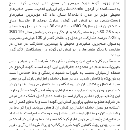
عدم وجود گونه مورد بررسی در سطح عالی ارزیابی کرد. نتایج
به‌دست‌آمده از آزمون Jackknife برای ارزیابی اهمیت نسبی متغیرهای
محیطی مؤثر بر مدل MaxEnt نشان داد که مؤثرترین متغیرهای
زیست‌اقلیمی در پراکنش این گونه، عبارت بودند از متوسط دمای
خشک‌ترین فصل سال(BIO 9) با مشارکت 36 درصد در مدل و با مقدار
بهینه 25-30 درجه سانتی‌گراد و بارندگی سردترین فصل سال (BIO 19)
با 7/28 درصد مشارکت در مدل و با مقدار کمتر از 100 میلی‌متر به‌ترتیب
به‌عنوان مهم‌ترین متغیرهای محیطی با بیشترین مشارکت در مدل در
مقایسه با دیگر متغیرها، در پراکنش این گونه در رویشگاهش تأثیرگذار
بودند.
نتیجه‌گیری کلی: نتایج این پژوهش نشان داد شرایط آب و هوایی عامل
تعیین‌کننده مهم در محدوده جغرافیایی این گونه است. گونه آردوج در
منطقه ارسباران نسبت به تغییرات شدید بارندگی و دما حساس است،
به‌طوری‌که با کاهش شدید دما در فصل خشک و افزایش بارندگی در فصل
سرد احتمال پراکنش آن در رویشگاه رو به کاهش می‌رود. بنابراین در
دسترس بودن رطوبت برای بقا به نیازهای بوم‌شناختی گونه بستگی دارد.
این وضعیت برای دما نیز برقرار است و دامنه دمای فصل خشک عامل مهمی
در شرایط مطلوب دمایی برای پراکنش این گونه است و با دمای کمتر از حد
آستانه در فصل خشک احتمال پراکنش آن کاهش می‌یابد، زیرا اثر دما در
رشد درختان در مناطق کوهستانی به‌دلیل محدودیت منابع است. با استناد
بر نتایج این پژوهش می‌توان اظهار کرد که تغییرات دما و بارش در آینده بر
مناسب بودن رویشگاه این گونه تأثیر می‌گذارد و پراکنش مکانی آن را تغییر