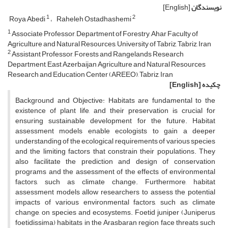
نویسندگان
[English]
1
2
Roya Abedi
Raheleh Ostadhashemi
1
Associate Professor, Department of Forestry, Ahar Faculty of
Agriculture and Natural Resources, University of Tabriz, Tabriz, Iran
2
Assistant Professor, Forests and Rangelands Research
Department, East Azerbaijan Agriculture and Natural Resources
Research and Education Center (AREEO), Tabriz, Iran
چکیده
[English]
Background and Objective: Habitats are fundamental to the
existence of plant life, and their preservation is crucial for
ensuring sustainable development for the future. Habitat
assessment models enable ecologists to gain a deeper
understanding of the ecological requirements of various species
and the limiting factors that constrain their populations. They
also facilitate the prediction and design of conservation
programs and the assessment of the effects of environmental
factors, such as climate change. Furthermore, habitat
assessment models allow researchers to assess the potential
impacts of various environmental factors, such as climate
change, on species and ecosystems. Foetid juniper (Juniperus
foetidissima) habitats in the Arasbaran region face threats such