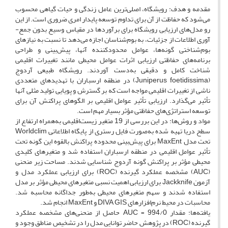
مقدمه و هدف: رویشگاه، اصلی‌ترین عامل زندگی و حیات گیاهی محسوب
می‌شود که حفاظت از آن برای تداوم توسعه پایدار امری ضروری است. از این
رو مدل‌های ارزیابی رویشگاه برای برآوردها در مقیاس وسیع بدون جمع-
آوری اطلاعات از جزئیات، به بوم‌شناسان اجازه می‌دهد تا نسبت به نیازهای
بوم‌شناختی گونه‌ها، عوامل محدودکننده آنها، پیش‌بینی و طراحی
برنامه‌های حفاظتی ارزیابی اثرات عوامل محیطی مانند تغییرات اقلیمی
شناخت کامل و دقیقی به‌دست آوردند. رویشگاه طبیعی آردوج
(Juniperus foetidissima) در منطقه ارسباران با تهدیدهای متعددی
ناشی از تغییرات اقلیمی مواجه است که بر گسترش و پویایی تولید مثلی آنها
تأثیر می‌گذارد. ارزیابی تأثیر عوامل اقلیمی بر الگوهای پراکنش آن برای
توسعه استراتژی‌های حفاظتی مؤثر بسیار مهم است.
مواد و روش‌ها: در این بررسی از 19 متغیر زیست‌اقلیمی به‌همراه ارتفاع از
سطح دریا تهیه شده به‌صورت فایل رستری از پایگاه اطلاعاتی Worldclim
تحت مدل MaxEnt برای پیش‌بینی محدوده پراکنش بالقوه این گونه تحت
تأثیر عوامل اقلیمی در منطقه ارسباران استفاده شد و متغیرهای کلیدی
محیطی مؤثر بر پراکنش گونه آردوج شناسایی شدند. مساحت زیر منحنی
(AUC) مشخصه عملکرد گیرنده (ROC) برای ارزیابی عملکرد مدل و
آزمون Jackknife برای ارزیابی اهمیت نسبی متغیرهای محیطی مؤثر بر مدل
استفاده شدند و سهم متغیرهای محیطی به‌طور جداگانه محاسبه شد.
محاسبات در محیط نرم‌افزارهای DIVA GIS و MaxEnt انجام شد.
یافته‌ها: مقدار 994/0 = AUC حاصل از منحنی‌های مشخصه عملکرد
گیرنده (ROC) در پژوهش حاضر توانایی مدل را در تشخیص مناطق وجود و