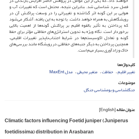
خواهند داد، که یکی از این عوامل در پژوهش حاضر افزایش بارندگی در
فصل سرد شناسایی شد. بنابراین نتیجه، محتمل است که تغییرات آب و
هوایی بر این گونه اثر گذاشته و تغییراتی را در وسعت پراکنش آن در
رویشگاهش به همراه خواهد داشت. با توجه به این یافته‌، آشکار می‌شود
که پرداختن به تأثیر بالقوه اقلیم بر پراکنش گونه‌ها از اهمیت بالایی
برخوردار است. نگاه ویژه به تدوین استراتژی‌های حفاظتی مؤثر برای حفظ
گونه‌ و تعادل اکوسیستم‌ها در شرایط اجتناب‌ناپذیر تغییرات اقلیمی،
همچنین پرداختن به دیگر جنبه‌های حفاظتی در رویشگاه مانند بررسی‌های
خاک و زادآوری بسیار مهم است.
کلیدواژه‌ها
تغییر اقلیم
حفاظت
متغیر محیطی
مدل MaxEnt
موضوعات
جنگل­­شناسی و بوم­شناسی جنگل
عنوان مقاله
[English]
Climatic factors influencing Foetid juniper (Juniperus
foetidissima) distribution in Arasbaran