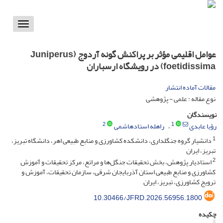
Toggle
vigation
عوامل اقلیمی مؤثر بر پراکنش گونه آردوج (Juniperus
foetidissima) در رویشگاه ارسباران
مقالات آماده انتشار
نوع مقاله : علمی - پژوهشی
نویسندگان
2
1
رؤیا عابدی
راهله استادهاشمی
1
دانشیار گروه جنگلداری، دانشکده کشاورزی و منابع طبیعی اهر، دانشگاه تبریز،
تبریز، ایران
2
استادیار پژوهش، بخش تحقیقات جنگل‌ها و مراتع، مرکز تحقیقات و آموزش
کشاورزی و منابع طبیعی استان آذربایجان شرقی، سازمان تحقیقات، آموزش و
ترویج کشاورزی، تبریز، ایران
10.30466/JFRD.2026.56956.1800
چکیده