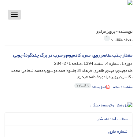
Toggle
vigation
نویسنده =
پرویز مرادی
1
تعداد مقالات:
مقدار جذب عناصر روی، مس، کادمیوم و سرب در برگ چندگونۀ چوبی
دوره 1، شماره 4، اسفند 1394، صفحه
271-284
طه مجیدی؛ مهدی طاهری؛ فرهاد آقاجانلو؛ احمد موسوی؛ محمد شجاعی؛ محمد
تکاسی؛ پرویز مرادی؛ فاطمه حیدری
991.8 K
مشاهده مقاله
اصل مقاله
مقالات آماده انتشار
شماره جاری