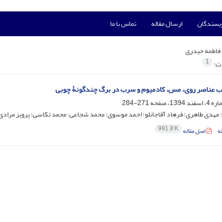
ویسندگان
ارسال مقاله
تماس با ما
فاطمه حیدری
1
ات:
ب عناصر روی، مس، کادمیوم و سرب در برگ چندگونۀ چوبی
271-284
مهدی طاهری؛ فرهاد آقاجانلو؛ احمد موسوی؛ محمد شجاعی؛ محمد تکاسی؛ پرویز مرادی
991.8 K
ه
اصل مقاله