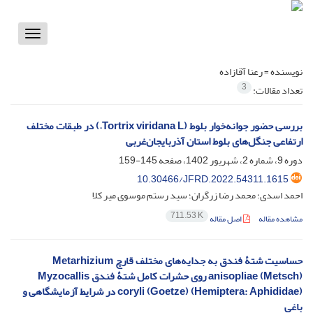
Toggle
vigation
نویسنده =
رعنا آقازاده
3
تعداد مقالات:
بررسی حضور جوانه‌خوار بلوط (Tortrix viridana L.) در طبقات مختلف
ارتفاعی جنگل‌های بلوط استان آذربایجان‌غربی
دوره 9، شماره 2، شهریور 1402، صفحه
145-159
10.30466/JFRD.2022.54311.1615
احمد اسدی؛ محمد رضا زرگران؛ سید رستم موسوی میر کلا
711.53 K
مشاهده مقاله
اصل مقاله
حساسیت شتۀ فندق به جدایه‌‌های مختلف قارچ ‏Metarhizium
anisopliae (Metsch)‎‏ روی حشرات کامل شتۀ ‏فندق ‏Myzocallis
coryli (Goetze) (Hemiptera: Aphididae‎)‎‏ در شرایط‎ ‎آزمایشگاهی و
باغی