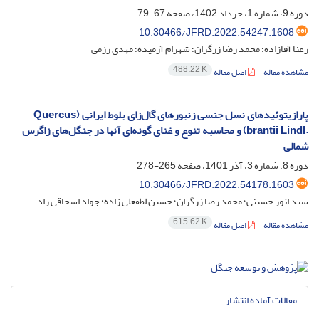
دوره 9، شماره 1، خرداد 1402، صفحه
67-79
10.30466/JFRD.2022.54247.1608
رعنا آقازاده؛ محمد رضا زرگران؛ شهرام آرمیده؛ مهدی رزمی
488.22 K
مشاهده مقاله
اصل مقاله
پارازیتوئیدهای نسل جنسی زنبورهای گال‌زای بلوط ایرانی (‏Quercus
brantii Lindl.‎‏) و محاسبه تنوع و غنای گونه‌ای آنها در جنگل‌های زاگرس
شمالی
دوره 8، شماره 3، آذر 1401، صفحه
265-278
10.30466/JFRD.2022.54178.1603
سید انور حسینی؛ محمد رضا زرگران؛ حسین لطفعلی زاده؛ جواد اسحاقی راد
615.62 K
مشاهده مقاله
اصل مقاله
مقالات آماده انتشار