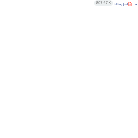
807.67 K
ه
اصل مقاله