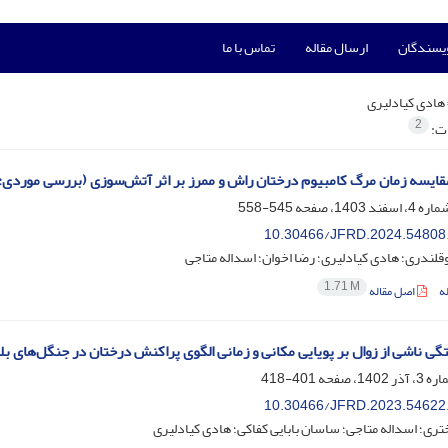
ویسندگان
ارسال مقاله
تماس با ما
هادی کیادلیری
2
ات:
مقایسه زمان مرگ کامبیوم درختان راش و ممرز بر اثر آتش‌سوزی (بررسی موردی:
545-558
10.30466/JFRD.2024.54808
لندری؛ هادی کیادلیری؛ رضا اخوان؛ اسداله متاجی
1.71 M
ه
اصل مقاله
تگی ناشی از زوال بر پویایی مکانی و زمانی الگوی پراکنش درختان در جنگل‌های بل
401-418
10.30466/JFRD.2023.54622
تری؛ اسداله متاجی؛ ساسان بابایی کفاکی؛ هادی کیادلیری