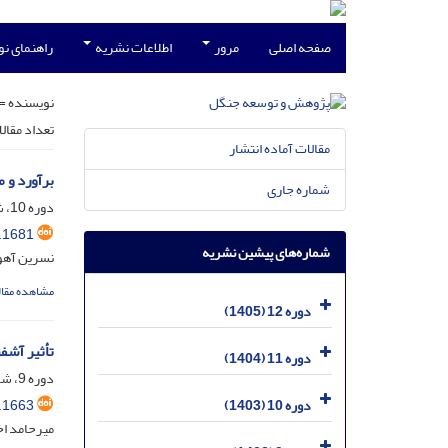
صفحه اصلی
مرور
اطلاعات نشریه
راهنمای ن
نویسنده =
تعداد مقال
مقالات آماده انتشار
برآورد و 
شماره جاری
دوره 10، شماره 4، اسفند 1403، صفحه
.1681
شماره‌های پیشین نشریه
نسرین آهوق
مشاهده مقال
دوره 12 (1405)
تأثیر آشف
دوره 11 (1404)
دوره 9، شماره 3، آذر 1402، صفحه
.1663
دوره 10 (1403)
میرحامد اخ