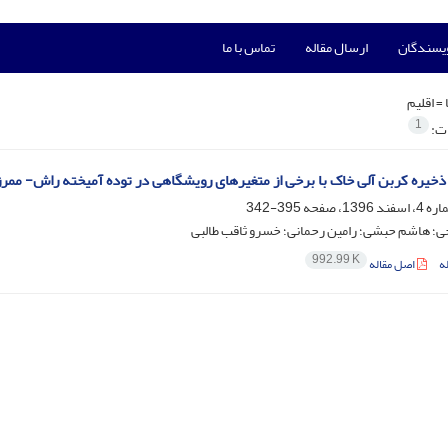
ویسندگان
ارسال مقاله
تماس با ما
 =
اقلیم
1
ات:
 ذخیره کربن آلی خاک با برخی از متغیرهای رویشگاهی در توده آمیخته راش- ممرز
395-342
ی؛ هاشم حبشی؛ رامین رحمانی؛ خسرو ثاقب طالبی
992.99 K
ه
اصل مقاله