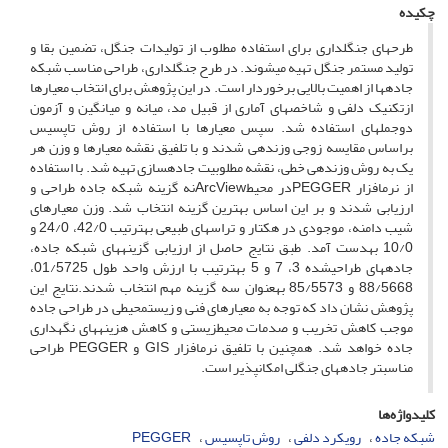
چکیده
طرح­­های جنگلداری برای استفاده مطلوب از تولیدات جنگل، تضمین بقا و
تولید مستمر جنگل تهیه می­شوند. در طرح جنگلداری، طراحی مناسب شبکه
جاده­ها از اهمیت بالایی برخوردار است. در این پژوهش برای انتخاب معیارها
ازتکنیک دلفی و شاخص­های آماری از قبیل مد، میانه و میانگین و آزمون
دوجمله­ای استفاده شد. سپس معیارها با استفاده از روش تاپسیس
براساس مقایسه زوجی وزن­دهی شدند و با تلفیق نقشه معیارها و وزن هر
یک به روش وزن­دهی خطی، نقشه مطلوبیت جاده­سازی تهیه شد. با استفاده
از نرم­افزار PEGGERدر محیطArcViewنه گزینه شبکه جاده طراحی و
ارزیابی شدند و بر این اساس بهترین گزینه انتخاب شد. وزن معیارهای
شیب دامنه، موجودی در هکتار و تراس­های طبیعی به­ترتیب 42/0، 24/0 و
10/0 به­دست آمد. طبق نتایج حاصل از ارزیابی گزینه­های شبکه جاده،
جاده­های طراحی­شده 3، 7 و 5 به­ترتیب با ارزش واحد طول 01/5725،
88/5668 و 85/5573 به­عنوان سه گزینه مهم انتخاب شدند.نتایج این
پژوهش نشان داد که توجه به معیارهای فنی و زیست­محیطی در طراحی جاده
موجب کاهش تخریب و صدمات محیط­زیستی و کاهش هزینه­های نگهداری
جاده خواهد شد. همچنین با تلفیق نرم­افزار GIS و PEGGER طراحی
مناسب­تر جاده­های جنگلی امکان­پذیر است.
کلیدواژه‌ها
شبکه جاده
رویکرد دلفی
روش تاپسیس
PEGGER