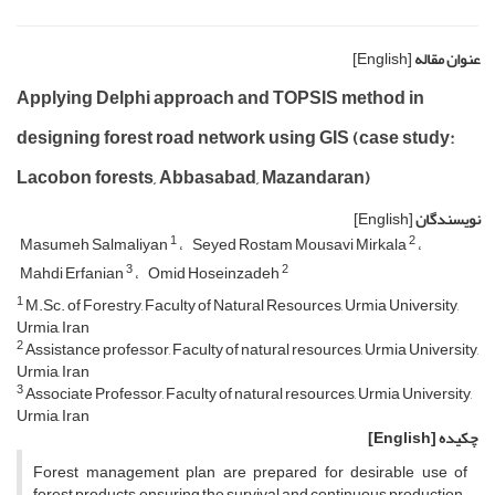
عنوان مقاله
[English]
Applying Delphi approach and TOPSIS method in
designing forest road network using GIS (case study:
Lacobon forests, Abbasabad, Mazandaran)
نویسندگان
[English]
1
2
Masumeh Salmaliyan
Seyed Rostam Mousavi Mirkala
3
2
Mahdi Erfanian
Omid Hoseinzadeh
1
M.Sc. of Forestry, Faculty of Natural Resources, Urmia University,
Urmia, Iran
2
Assistance professor, Faculty of natural resources, Urmia University,
Urmia, Iran
3
Associate Professor, Faculty of natural resources, Urmia University,
Urmia, Iran
چکیده
[English]
Forest management plan are prepared for desirable use of
forest products, ensuring the survival and continuous production.