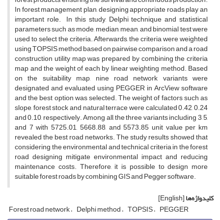
In forest management plan, designing appropriate roads play an
important role. In this study, Delphi technique and statistical
parameters such as mode, median, mean, and binomial test were
used to select the criteria. Afterwards, the criteria were weighted
using TOPSIS method based on pairwise comparison and a road
construction utility map was prepared by combining the criteria
map and the weight of each by linear weighting method. Based
on the suitability map, nine road network variants were
designated and evaluated using PEGGER in ArcView software
and the best option was selected. The weight of factors such as
slope, forest stock and natural terrace were calculated 0.42, 0.24
and 0.10, respectively. Among all, the three variants including 3, 5,
and 7 with 5725.01, 5668.88, and 5573.85 unit value per km
revealed the best road networks. The study results showed that
considering the environmental and technical criteria in the forest
road designing mitigate environmental impact and reducing
maintenance costs. Therefore, it is possible to design more
suitable forest roads by combining GIS and Pegger software.
کلیدواژه‌ها
[English]
Forest road network
Delphi method
TOPSIS
PEGGER