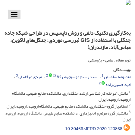
Toggle
vigation
به‌کارگیری تکنیک دلفی و روش تاپسیس در طراحی شبکه جاده
جنگلی با استفاده از GIS (بررسی موردی: جنگل‌های لاکوبن،‌
عباس‌آباد،‌ مازندران)
نوع مقاله : علمی - پژوهشی
نویسندگان
3
2
1
معصومه سلملیان
سید رستم موسوی میرکلا
مهدی عرفانیان
2
امید حسین زاده
1
دانش آموخته کارشناسی ارشد جنگلداری، دانشکده منابع طبیعی، دانشگاه
ارومیه، ارومیه، ایران
2
استادیار گروه جنگلداری، دانشکده منابع طبیعی، دانشگاه ارومیه، ارومیه، ایران
3
دانشیار گروه مرتع و آبخیزداری، دانشکده منابع طبیعی، دانشگاه ارومیه، ارومیه،
ایران
10.30466/JFRD.2020.120868