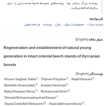
روشنه بزرگ بیشتر بود. روشنه‌های متوسط محیط مناسب‌تری را برای
نهال‌ها فراهم می‌کنند.
کلیدواژه‌ها
تجدید حیات
خصوصیات نهال
راش
روشنه
مرحله تحولی
عنوان مقاله
[English]
Regeneration and establishment of natural young
generation in intact oriental beech stands of Hyrcanian
forests
نویسندگان
[English]
1
2
3
Khosro Sagheb Talebi
Pejman Parjizkar
Majid Hassani
4
5
Beitollah Amanzadeh
Arsalan Hemmati
5
6
Baba Khanjani Shiraz
Mohammad Amini
7
Shirzad Mohammadnezhad Kiasari
8
9
Seyed Zeidollah Mirkazemi
Asad allah karimidoost