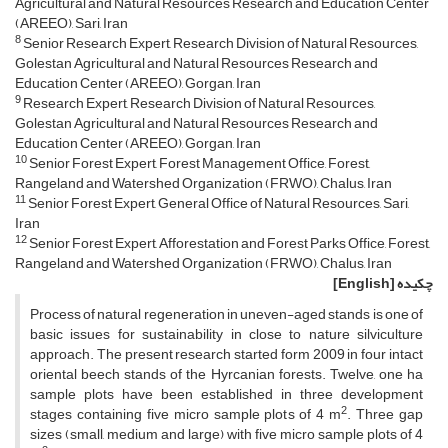
Agricultural and Natural Resources Research and Education Center
(AREEO), Sari, Iran
8
Senior Research Expert, Research Division of Natural Resources,
Golestan Agricultural and Natural Resources Research and
Education Center (AREEO), Gorgan, Iran
9
Research Expert, Research Division of Natural Resources,
Golestan Agricultural and Natural Resources Research and
Education Center (AREEO), Gorgan, Iran
10
Senior Forest Expert, Forest Management Office, Forest,
Rangeland and Watershed Organization (FRWO), Chalus, Iran
11
Senior Forest Expert, General Office of Natural Resources, Sari,
Iran
12
Senior Forest Expert, Afforestation and Forest Parks Office, Forest,
Rangeland and Watershed Organization (FRWO), Chalus, Iran
چکیده
[English]
Process of natural regeneration in uneven-aged stands is one of
basic issues for sustainability in close to nature silviculture
approach. The present research started form 2009 in four intact
oriental beech stands of the Hyrcanian forests. Twelve, one ha
sample plots have been established in three development
2
stages containing five micro sample plots of 4 m
. Three gap
sizes (small, medium and large) with five micro sample plots of 4