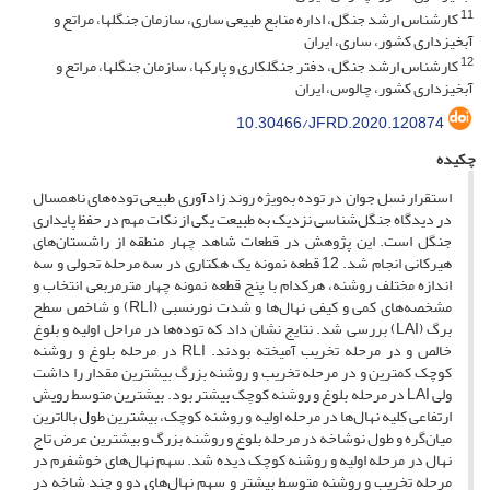
11
کارشناس ارشد جنگل، اداره منابع طبیعی ساری، سازمان جنگلها، مراتع و
آبخیزداری کشور، ساری، ایران
12
کارشناس ارشد جنگل، دفتر جنگلکاری و پارکها، سازمان جنگلها، مراتع و
آبخیزداری کشور، چالوس، ایران
10.30466/JFRD.2020.120874
چکیده
استقرار نسل جوان در توده به‌ویژه روند زادآوری طبیعی توده‌های ناهمسال
در دیدگاه جنگل‌شناسی نزدیک به طبیعت یکی از نکات مهم در حفظ پایداری
جنگل است. این پژوهش در قطعات شاهد چهار منطقه از راشستان‌های
هیرکانی انجام شد. 12 قطعه نمونه یک هکتاری در سه مرحله تحولی و سه
اندازه مختلف روشنه، هرکدام با پنج قطعه نمونه چهار مترمربعی انتخاب و
مشخصه‌های کمی و کیفی نهال‌ها و شدت نورنسبی (RLI) و شاخص سطح
برگ (LAI) بررسی شد. نتایج نشان داد که توده‌ها در مراحل اولیه و بلوغ
خالص و در مرحله تخریب آمیخته بودند. RLI در مرحله بلوغ و روشنه
کوچک کمترین و در مرحله تخریب و روشنه بزرگ بیشترین مقدار را داشت
ولی LAI در مرحله بلوغ و روشنه کوچک بیشتر بود. بیشترین متوسط رویش
ارتفاعی کلیه نهال‌ها در مرحله اولیه و روشنه کوچک، بیشترین طول بالاترین
میان‌گره و طول نوشاخه در مرحله بلوغ و روشنه بزرگ و بیشترین عرض تاج
نهال در مرحله اولیه و روشنه کوچک دیده شد. سهم نهال‌های خوش­فرم در
مرحله تخریب و روشنه متوسط بیشتر و سهم نهال‌های دو و چند شاخه در