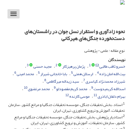
Toggle
vigation
نحوه زادآوری و استقرار نسل جوان در راشستان‌های
دست‌نخورده جنگل‌های هیرکانی
نوع مقاله : علمی - پژوهشی
نویسندگان
3
2
1
خسرو ثاقب طالبی
پژمان پرهیزکار
مجید حسنی
6
5
5
4
بیت الله امان زاده
ارسلان همتی
بابا خانجانی شیراز
محمد امینی
8
7
شیرزاد محمدنژاد کیاسری
سید زیداله میرگاظمی
10
9
9
اسدالله کریمیدوست
محمد کریم مقصودلو
محمد مرتضوی
12
11
بهرام دلفان اباذری
موسی کارنده
1
استاد، بخش تحقیقات جنگل، موسسه تحقیقات جنگلها و مراتع کشور، سازمان
تحقیقات، آموزش و ترویج کشاورزی، تهران، ایران
2
استادیار پژوهش، بخش تحقیقات جنگل، موسسه تحقیقات جنگلها و مراتع
کشور، سازمان تحقیقات، آموزش و ترویج کشاورزی، تهران، ایران
3