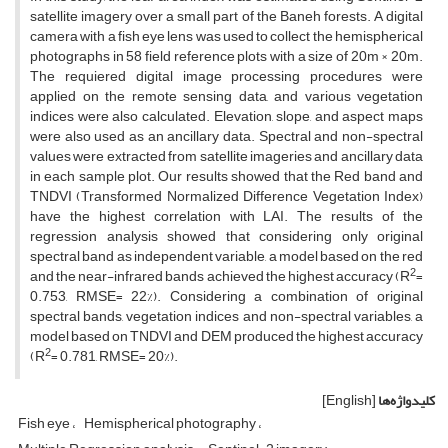
satellite imagery over a small part of the Baneh forests. A digital
camera with a fish eye lens was used to collect the hemispherical
photographs in 58 field reference plots with a size of 20m × 20m.
The requiered digital image processing procedures were
applied on the remote sensing data, and various vegetation
indices were also calculated. Elevation, slope, and aspect maps
were also used as an ancillary data. Spectral and non-spectral
values were extracted from satellite imageries and ancillary data
in each sample plot. Our results showed that the Red band and
TNDVI (Transformed Normalized Difference Vegetation Index)
have the highest correlation with LAI. The results of the
regression analysis showed that considering only original
spectral band as independent variable, a model based on the red
2
and the near-infrared bands achieved the highest accuracy (R
=
0.753, RMSE= 22%). Considering a combination of original
spectral bands, vegetation indices and non-spectral variables, a
model based on TNDVI and DEM produced the highest accuracy
2
(R
= 0.781, RMSE= 20%).
کلیدواژه‌ها
[English]
Fish eye
Hemispherical photography