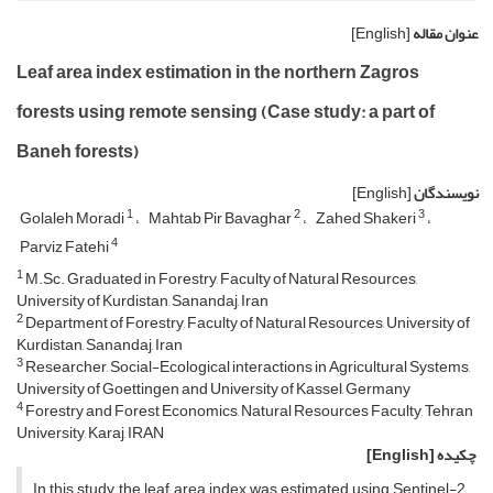
عنوان مقاله
[English]
Leaf area index estimation in the northern Zagros
forests using remote sensing (Case study: a part of
Baneh forests)
نویسندگان
[English]
1
2
3
Golaleh Moradi
Mahtab Pir Bavaghar
Zahed Shakeri
4
Parviz Fatehi
1
M.Sc. Graduated in Forestry, Faculty of Natural Resources,
University of Kurdistan, Sanandaj, Iran
2
Department of Forestry, Faculty of Natural Resources, University of
Kurdistan, Sanandaj, Iran
3
Researcher, Social-Ecological interactions in Agricultural Systems,
University of Goettingen and University of Kassel, Germany
4
Forestry and Forest Economics, Natural Resources Faculty, Tehran
University, Karaj, IRAN
چکیده
[English]
In this study, the leaf area index was estimated using Sentinel-2