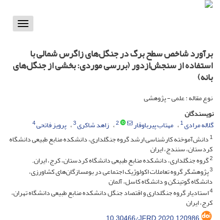
Toggle
vigation
برآورد شاخص سطح برگ در جنگل‌های زاگرس شمالی با
استفاده از سنجش‌ازدور (بررسی موردی: بخشی از جنگل‌های
بانه)
نوع مقاله : علمی - پژوهشی
نویسندگان
4
3
2
1
گلاله مرادی
مهتاب پیرباوقار
زاهد شاکری
پرویز فاتحی
1
دانش‌آموخته کارشناسی ارشد گروه جنگلداری، دانشکده منابع طبیعی دانشگاه
کردستان، سنندج، ایران
2
گروه جنگلداری، دانشکده منابع طبیعی دانشگاه کردستان، کرج، ایران.
3
پژوهشگر گروه تعاملات اکولوژیک اجتماعی در بومسازگان‌های کشاورزی،
دانشگاه گوتینگن و دانشگاه کاسل، آلمان
4
استادیار گروه جنگلداری و اقتصاد جنگل دانشکده منابع طبیعی دانشگاه تهران،
کرج، ایران
10.30466/JFRD.2020.120986