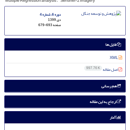
Multiple Regression analysis
Sentinel-2 imagery
دوره 6، شماره 4
دی 1399
صفحه
679-693
فایل ها
XML
997.76 K
اصل مقاله
هم رسانی
ارجاع به این مقاله
آمار