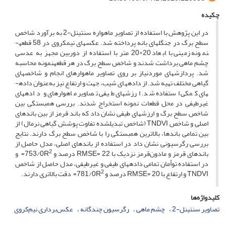
چکیده
در این پژوهش با استفاده از تصاویر ماهواره سنتینل-2 به برآورد شاخص
سطح برگ در جنگل­های بانه پرداخته شد. عکس­های نیم­کروی در 58 قطعه­
نمونه زمینی با ابعاد 20×20 متر با استفاده از دوربین مجهز به عدسی
چشم ­ماهی برداشت شدند و شاخص سطح برگ در هر قطعه­نمونه محاسبه
شد. پردازش­های موردنیاز بر روی تصاویر ماهواره­ای انجام و شاخص­های
گیاهی مختلف تهیه شد. از داده­های شیب، جهت و ارتفاع نیز به‌عنوان داده­
های کمکی استفاده شد. ارزش­های طیفی تصاویر ماهواره­ای و داده­های
غیرطیفی در محل قطعات نمونه استخراج شدند. بررسی همبستگی بین
شاخص سطح برگ و ارزش­های طیفی نشان داد که باند قرمز از بین باندهای
اصلی و شاخص TNDVI (شاخص تبدیل­شده تفاوت پوشش گیاهی نرمال) از
بین تمامی باندها، بالاترین همبستگی را با شاخص سطح برگ دارند. نتایج
بررسی رگرسیونی نشان داد در استفاده از باندهای اصلی، مدل حاصل از
2
باندهای قرمز و مادون‌قرمز نزدیک با RMSE= 22 درصد و 753/0R
= و
در استفاده توأمان تمامی داده­های طیفی و غیرطیفی، مدل حاصل از شاخص
2
TNDVI و ارتفاع با RMSE= 20 درصد و 781/0R
= دقت بالاتری دارند.
کلیدواژه‌ها
تصاویر سنتینل-2
چشم ماهی
رگرسیون چندگانه
عکس‌برداری نیم‌کروی