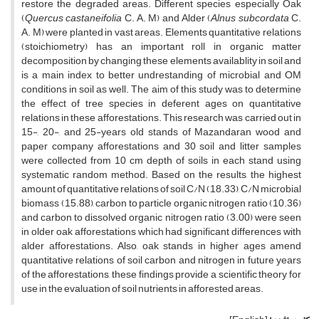
restore the degraded areas. Different species especially Oak
(
Quercus castaneifolia
C. A. M) and Alder (
Alnus subcordata
C.
A. M) were planted in vast areas. Elements quantitative relations
(stoichiometry) has an important roll in organic matter
decomposition by changing these elements availablity in soil and
is a main index to better undrestanding of microbial and OM
conditions in soil as well. The aim of this study was to determine
the effect of tree species in deferent ages on quantitative
relations in these afforestations. This research was carried out in
15-, 20-, and 25-years old stands of Mazandaran wood and
paper company afforestations and 30 soil and litter samples
were collected from 10 cm depth of soils in each stand using
systematic random method. Based on the results, the highest
amount of quantitative relations of soil C/N (18.33), C/N microbial
biomass (15.88), carbon to particle organic nitrogen ratio (10.36)
and carbon to dissolved organic nitrogen ratio (3.00) were seen
in older oak afforestations which had significant differences with
alder afforestations. Also, oak stands in higher ages amend
quantitative relations of soil carbon and nitrogen in future years
of the afforestations, these findings provide a scientific theory for
use in the evaluation of soil nutrients in afforested areas.