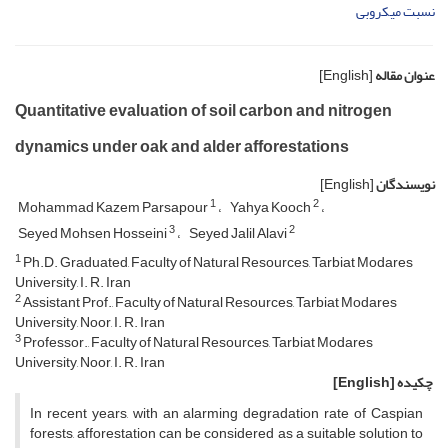
نسبت میکروبی
عنوان مقاله
[English]
Quantitative evaluation of soil carbon and nitrogen
dynamics under oak and alder ‎‎afforestations ‎
نویسندگان
[English]
1
2
Mohammad Kazem Parsapour
Yahya Kooch
3
2
Seyed Mohsen Hosseini
Seyed Jalil Alavi
1
Ph.D. Graduated, Faculty of Natural Resources, Tarbiat Modares
University, I. R. Iran
2
Assistant Prof., Faculty of Natural Resources, Tarbiat Modares
University, Noor, I. R. Iran
3
Professor., Faculty of Natural Resources, Tarbiat Modares
University, Noor, I. R. Iran
چکیده
[English]
In recent years, with an alarming degradation rate of Caspian
forests, afforestation can be considered as a suitable solution to