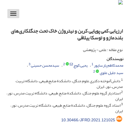
Toggle
vigation
ارزیابی کمی پویایی کربن و نیتروژن خاک تحت جنگلکاری‌های
بلندمازو و توسکا ییلاقی
نوع مقاله : علمی - پژوهشی
نویسندگان
3
2
1
محمدکاظم پارساپور
یحیی کوچ
سیدمحسن حسینی
2
سید جلیل علوی
1
دانش‌آموخته دکتری علوم جنگل، دانشکدة منابع‌طبیعی، دانشگاه تربیت
مدرس، نور، ایران
2
استادیار گروه علوم جنگل، دانشکدة منابع طبیعی، دانشگاه تربیت مدرس، نور،
ایران
3
استاد گروه علوم جنگل، دانشکدة منابع طبیعی، دانشگاه تربیت مدرس، نور،
ایران
10.30466/JFRD.2021.121025