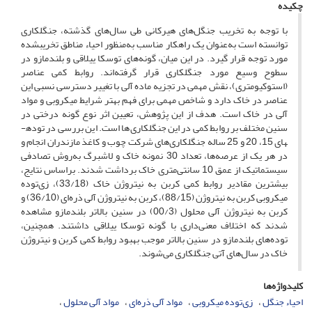
چکیده
با توجه به تخریب جنگل‌های هیرکانی طی سال‌های گذشته، جنگلکاری
توانسته است به‌عنوان یک راهکار ‏مناسب به‌منظور احیاء مناطق تخریب­شده
مورد توجه قرار گیرد. در این میان، گونه‌های توسکا ییلاقی و ‏بلندمازو در
سطوح وسیع مورد جنگلکاری قرار گرفته‌‌اند. روابط کمی عناصر
(استوکیومتری)، نقش مهمی در ‏تجزیه ماده آلی با تغییر دسترسی نسبی این
عناصر در خاک دارد و شاخص‌‌ مهمی برای فهم بهتر شرایط ‏میکروبی و مواد
آلی در خاک است. هدف از این پژوهش، تعیین اثر نوع گونه درختی در
سنین مختلف بر ‏روابط کمی در این جنگلکاری‌ها است. این بررسی در توده­
های 15، 20 و 25 ساله جنگلکاری‌های شرکت ‏چوب و کاغذ مازندران انجام و
در هر یک از عرصه‌ها، تعداد 30 نمونه خاک و لاشبرگ به‌روش تصادفی
‏سیستماتیک از عمق 10 سانتی‌متری خاک برداشت شدند.‏‎ ‎براساس نتایج،
بیشترین‎ ‎مقادیر روابط کمی کربن به ‏نیتروژن خاک (33/18)، زی‌توده
میکروبی کربن به نیتروژن (88/15)، کربن به نیتروژن آلی ذره‌ای (36/10) و
‏کربن به نیتروژن آلی محلول (00/3) در سنین بالاتر بلندمازو مشاهده
شدند که اختلاف معنی‌داری با گونه ‏توسکا ییلاقی داشتند. همچنین،
توده‌های بلندمازو در سنین بالاتر موجب بهبود روابط کمی ‏کربن و نیتروژن
خاک در سال‌های آتی جنگلکاری می‌شوند‏.
کلیدواژه‌ها
احیاء جنگل
زی‌توده میکروبی
مواد آلی ذره‌ای
مواد آلی محلول